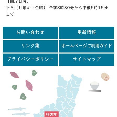
【開庁日時】
平日（月曜から金曜） 午前8時30分から午後5時15分
まで
お問い合わせ
更新情報
リンク集
ホームページご利用ガイド
プライバシーポリシー
サイトマップ
行