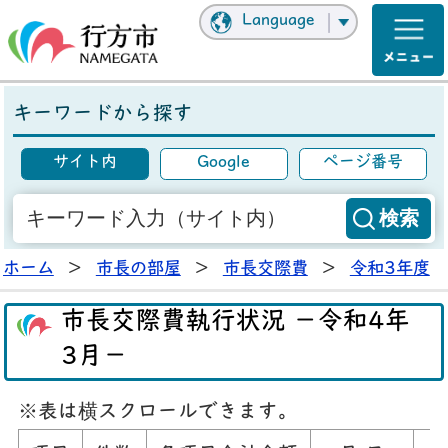
Language
キーワードから探す
サイト内
Google
ページ番号
ホーム
>
市長の部屋
>
市長交際費
>
令和3年度
市長交際費執行状況 －令和4年
3月－
※表は横スクロールできます。