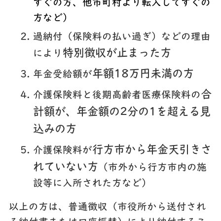
すぐの方、他市町村より転入してすぐの
方など）
過納付（保険料の払い過ぎ）などの理由
特別徴収が止まった方
により
年額18万円未満の方
年金受給額が
合
介護保険料と後期高齢者医療保険料の
計額が、年金額の2分の1を超える見
込みの方
行方市から年金天引きさ
介護保険料が
れていない方
（市外から行方市内の施
設等に入所された方など）
以上の方は、普通徴収（市役所から送付され