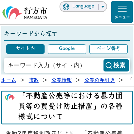
Language
キーワードから探す
サイト内
Google
ページ番号
ホーム
>
市政
>
公売情報
>
公売の手引き
>
「
「不動産公売等における暴力団
員等の買受け防止措置」の各種
様式について
令和2年度税制改正により、「不動産公売等