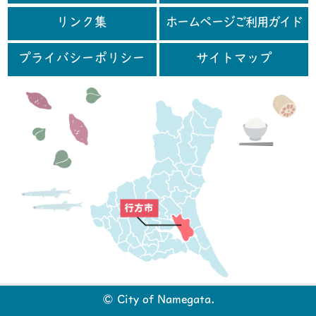
リンク集
ホームページご利用ガイド
プライバシーポリシー
サイトマップ
行
© City of Namegata.