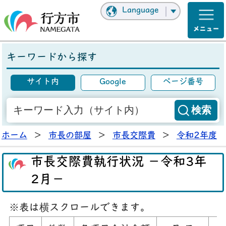
Language
キーワードから探す
サイト内
Google
ページ番号
ホーム
>
市長の部屋
>
市長交際費
>
令和2年度
市長交際費執行状況 －令和3年
2月－
※表は横スクロールできます。