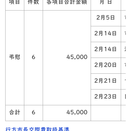
項目
件数
各項目合計金額
月 日
2月5日
市
2月14日
市
2月14日
消
弔慰
6
45,000
2月20日
市
2月21日
つ
2月23日
民
合計
6
45,000
行方市長交際費取扱基準