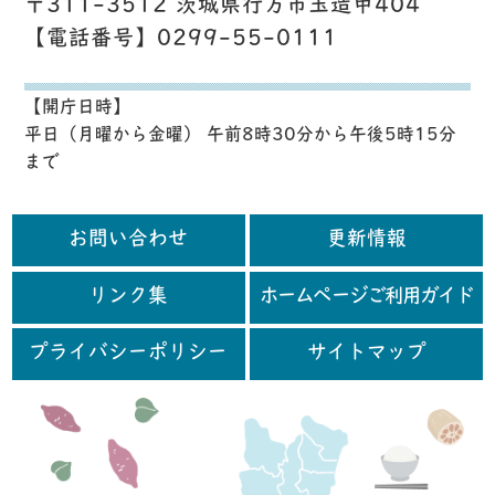
〒311-3512 茨城県行方市玉造甲404
【電話番号】0299-55-0111
【開庁日時】
平日（月曜から金曜） 午前8時30分から午後5時15分
まで
お問い合わせ
更新情報
リンク集
ホームページご利用ガイド
プライバシーポリシー
サイトマップ
行