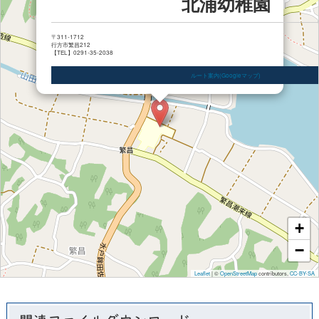
北浦幼稚園
〒311-1712
行方市繁昌212
【TEL】0291-35-2038
ルート案内(Googleマップ)
+
−
Leaflet
|
©
OpenStreetMap
contributors,
CC-BY-SA