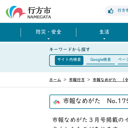
行方市公式ホームページ
行方
防災・安全
生活
キーワードから探す
サイト内検索
Google検索
ペー
ホーム
>
市報行方
>
市報なめがた （令
市報なめがた No.1
市報なめがた３月号掲載の