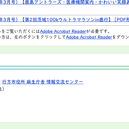
2年3月号）【鹿島アントラーズ・医療機関案内・かわいい笑顔あ
年3月号）【第2回茨城100kウルトラマラソンin鹿行】 [PDF形式
ルをご覧いただくには
Adobe Acrobat Reader
が必要です。
い方は、左のボタンをクリックして
Adobe Acrobat Reader
をダウン
9
行方市役所 麻生庁舎 情報交流センター
表）