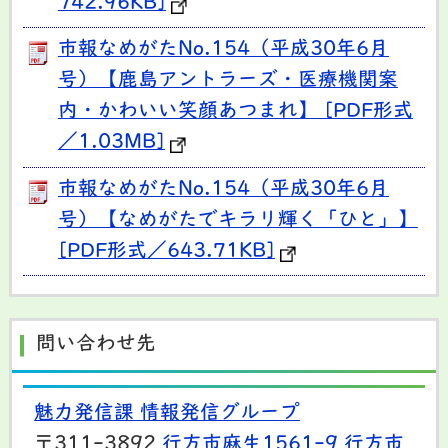
742.96KB]
市報なめがたNo.154（平成30年6月
号）【鹿島アントラーズ・医療機関案
内・かわいい笑顔あつまれ】 [PDF形式
／1.03MB]
市報なめがたNo.154（平成30年6月
号）【なめがたでキラリ輝く「ひと」】
[PDF形式／643.71KB]
問い合わせ先
魅力発信課 情報発信グループ
〒311-3892
行方市麻生1561-9
行方市