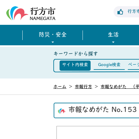
行方市公式ホームページ
行方
防災・安全
生活
キーワードから探す
サイト内検索
Google検索
ペー
ホーム
>
市報行方
>
市報なめがた （平
市報なめがた No.15