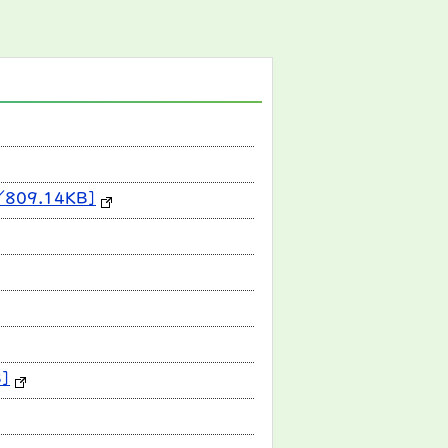
09.14KB]
]