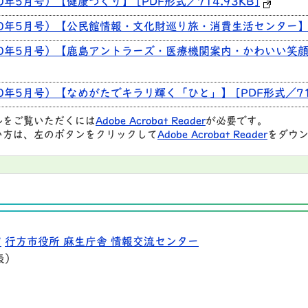
0年5月号）【健康づくり】 [PDF形式／714.93KB]
30年5月号）【公民館情報・文化財巡り旅・消費生活センター】 [P
30年5月号）【鹿島アントラーズ・医療機関案内・かわいい笑顔
0年5月号）【なめがたでキラリ輝く「ひと」】 [PDF形式／713
ルをご覧いただくには
Adobe Acrobat Reader
が必要です。
い方は、左のボタンをクリックして
Adobe Acrobat Reader
をダウン
9
行方市役所 麻生庁舎 情報交流センター
表）