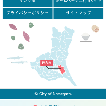
リンク集
ホームページご利用ガイド
プライバシーポリシー
サイトマップ
行
© City of Namegata.