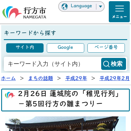
Language
キーワードから探す
サイト内
Google
ページ番号
ホーム
>
まちの話題
>
平成29年
>
平成29年2月
2月26日 蓮城院の「稚児行列」
－第5回行方の雛まつりー