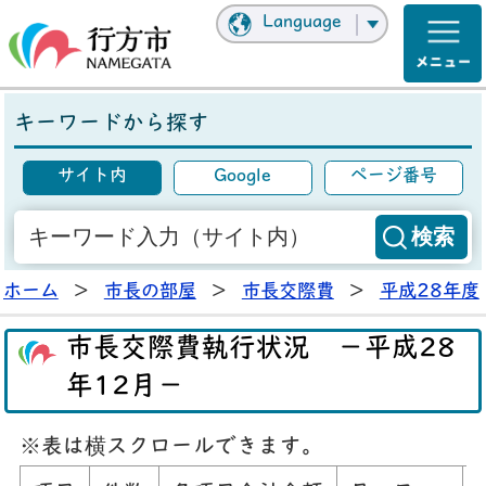
Language
キーワードから探す
サイト内
Google
ページ番号
ホーム
>
市長の部屋
>
市長交際費
>
平成28年度
市長交際費執行状況 －平成28
年12月－
※表は横スクロールできます。