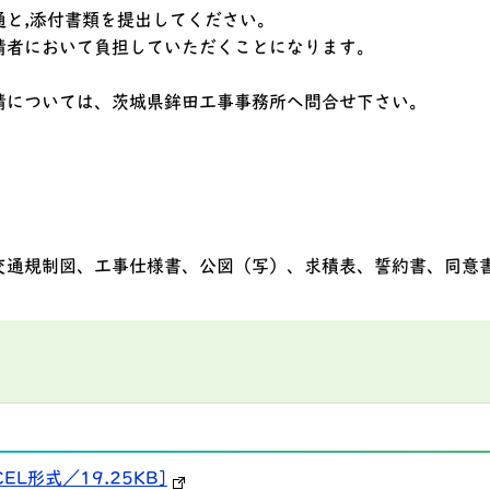
通と,添付書類を提出してください。
請者において負担していただくことになります。
請については、茨城県鉾田工事事務所へ問合せ下さい。
交通規制図、工事仕様書、公図（写）、求積表、誓約書、同意
L形式／19.25KB]