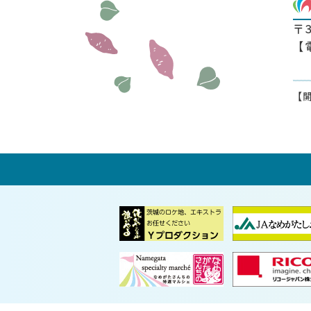
〒
【
【開