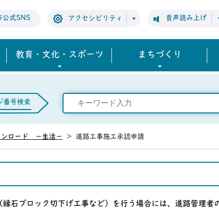
市公式SNS
音声読み上げ
アクセシビリティ
教育・文化・スポーツ
まちづくり
ジ番号検索
ウンロード －生活－
>
道路工事施工承認申請
（縁石ブロック切下げ工事など）を行う場合には、道路管理者