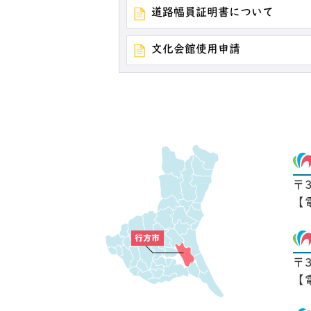
道路幅員証明書について
文化会館使用申請
〒
【
〒
【