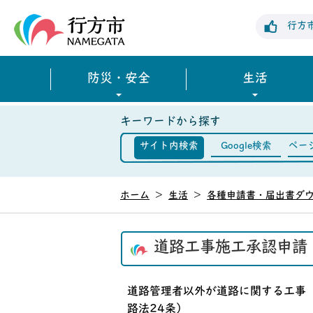
行方市公式ホームページ
行方
防災・安全
生活
キーワードから探す
サイト内検索
Google検索
ペー
ホーム
>
生活
>
各種申請書・届出書ダ
道路工事施工承認申請
道路管理者以外が道路に関する工事
路法24条）