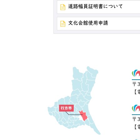
道路幅員証明書について
文化会館使用申請
〒
【
〒
【