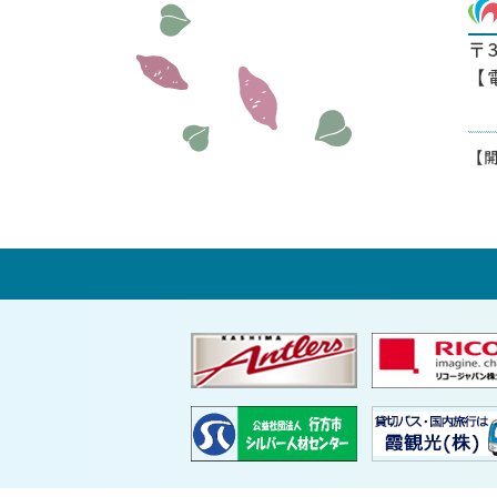
〒
【
【開