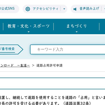
市公式SNS
音声読み上げ
アクセシビリティ
教育・文化・スポーツ
まちづくり
ジ番号検索
ウンロード －生活－
>
道路占用許可申請
設置し、継続して道路を使用することを道路の「占用」と言い
市長の許可を受ける必要があります。（道路法第32条）