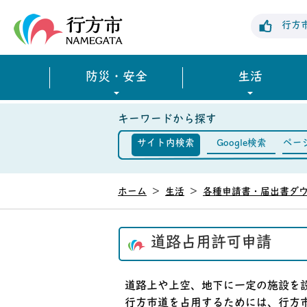
行方市公式ホームページ
行方
防災・安全
生活
キーワードから探す
サイト内検索
Google検索
ペー
ホーム
>
生活
>
各種申請書・届出書ダ
道路占用許可申請
道路上や上空、地下に一定の施設を
行方市道を占用するためには、行方