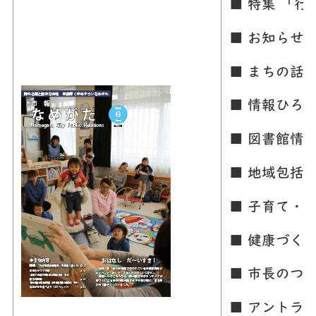
■ 特集 「
■ お知らせ
■ まちの話
■ 情報ひろ
■ 図書館情
■ 地域包括
■ 子育て・
■ 健康づく
■ 市長のつ
■ アントラ