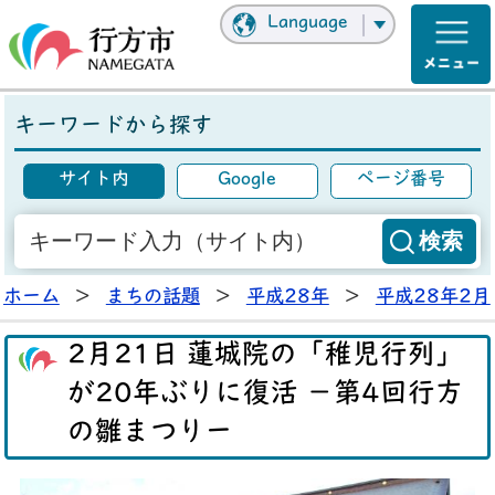
Language
キーワードから探す
サイト内
Google
ページ番号
ホーム
>
まちの話題
>
平成28年
>
平成28年2月
2月21日 蓮城院の「稚児行列」
が20年ぶりに復活 －第4回行方
の雛まつりー