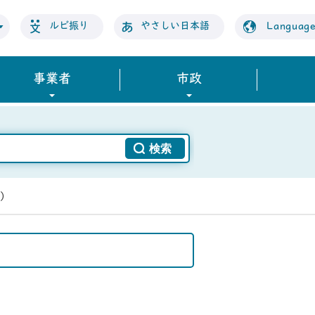
ルビ振り
やさしい日本語
Languag
事業者
市政
日）
。