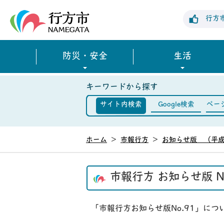
行方市公式ホームページ
行方
防災・安全
生活
キーワードから探す
サイト内検索
Google検索
ペー
ホーム
>
市報行方
>
お知らせ版 （平成
市報行方 お知らせ版 N
「市報行方お知らせ版No.91」に