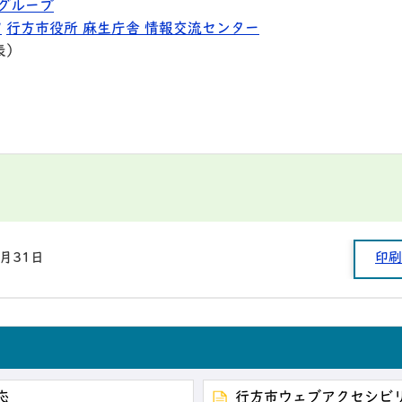
グループ
9
行方市役所 麻生庁舎 情報交流センター
表）
1月31日
印刷
ィ
応
行方市ウェブアクセシビ