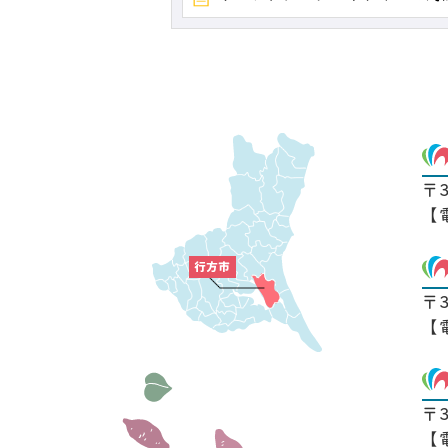
〒
【
〒
【
〒
【