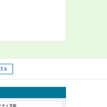
する
リティ方針