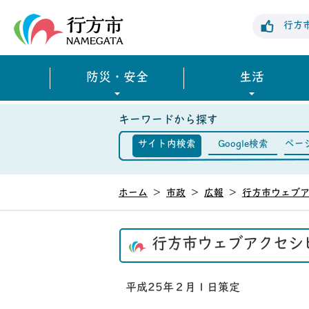
行方市公式ホームページ
行方
防災・安全
生活
キーワードから探す
サイト内検索
Google検索
ペー
ホーム
>
市政
>
広報
>
行方市ウェブ
行方市ウェブアクセシ
平成25年２月１日策定