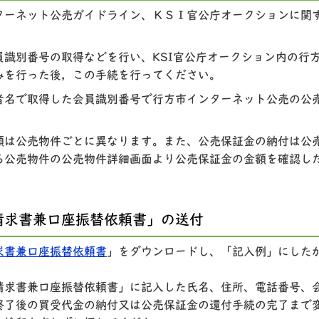
ターネット公売ガイドライン、ＫＳＩ官公庁オークションに関
員識別番号の取得などを行い、KSI官公庁オークション内の行
みを行った後，この手続を行ってください。
者名で取得した会員識別番号で行方市インターネット公売の公
額は公売物件ごとに異なります。また、公売保証金の納付は公
る公売物件の公売物件詳細画面より公売保証金の金額を確認し
請求書兼口座振替依頼書」の送付
求書兼口座振替依頼書
」をダウンロードし、「記入例」にした
請求書兼口座振替依頼書」に記入した氏名、住所、電話番号、
終了後の買受代金の納付又は公売保証金の還付手続の完了まで