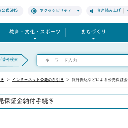
市公式SNS
音声読み上げ
アクセシビリティ
教育・文化・スポーツ
まちづくり
ジ番号検索
引き
>
インターネット公売の手引き
>
銀行振込などによる公売保証金
売保証金納付手続き