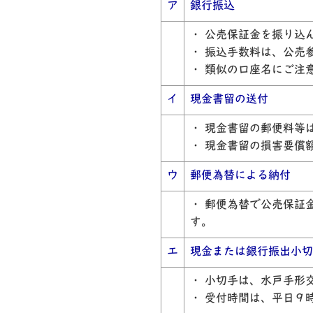
ア
銀行振込
・ 公売保証金を振り込
・ 振込手数料は、公売
・ 類似の口座名にご注
イ
現金書留の送付
・ 現金書留の郵便料等
・ 現金書留の損害要償
ウ
郵便為替による納付
・ 郵便為替で公売保証
す。
エ
現金または銀行振出小切
・ 小切手は、水戸手形
・ 受付時間は、平日９