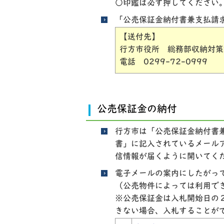
○印鑑は必ず押してください
「公売保証金納付書兼支払請
【送付先】
行方市役所 総務部収納対策課
電話 0299-72-0999
公売保証金の納付
行方市は「公売保証金納付書
書」に記入されているメール
信情報が届くように開いてく
電子メールの案内にしたがっ
（公売物件によっては利用で
※公売保証金は入札開始日の
きない場合、入札することが