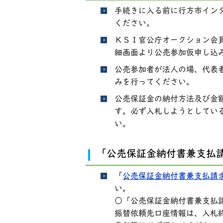
手続きに入る前に行方市イン
ください。
ＫＳＩ官公庁オークション会
細画面より公売参加仮申し込
公売参加者が法人の場、代表
みを行ってください。
公売保証金の納付方法及び金
す。必ず入札しようとしてい
い。
「公売保証金納付書兼支払
「
公売保証金納付書兼支払請
い。
○「公売保証金納付書兼支払
振替依頼先口座情報は、入札