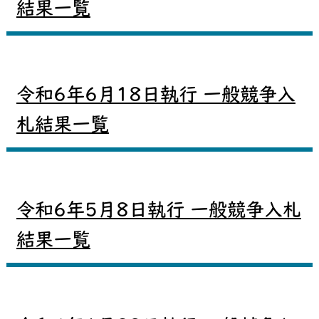
結果一覧
令和6年6月18日執行 一般競争入
札結果一覧
令和6年5月8日執行 一般競争入札
結果一覧