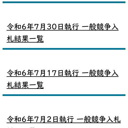
令和6年7月30日執行 一般競争入
札結果一覧
令和6年7月17日執行 一般競争入
札結果一覧
令和6年7月2日執行 一般競争入札