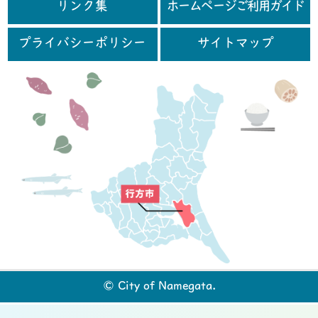
リンク集
ホームページご利用ガイド
プライバシーポリシー
サイトマップ
行
© City of Namegata.