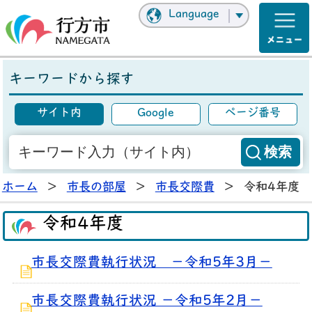
Language
キーワードから探す
サイト内
Google
ページ番号
ホーム
>
市長の部屋
>
市長交際費
>
令和4年度
令和4年度
市長交際費執行状況 －令和5年3月－
市長交際費執行状況 －令和5年2月－