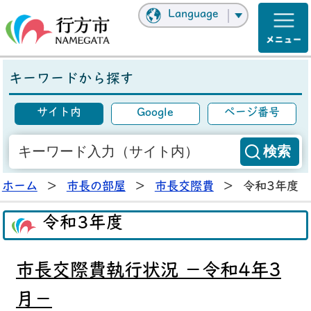
Language
キーワードから探す
サイト内
Google
ページ番号
ホーム
>
市長の部屋
>
市長交際費
>
令和3年度
令和3年度
市長交際費執行状況 －令和4年3
月－