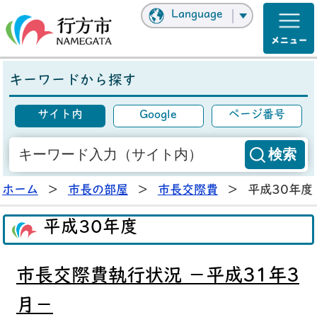
Language
キーワードから探す
サイト内
Google
ページ番号
ホーム
>
市長の部屋
>
市長交際費
>
平成30年度
平成30年度
市長交際費執行状況 －平成31年3
月－