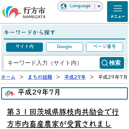
Language
キーワードから探す
サイト内
Google
ページ番号
ホーム
>
まちの話題
>
平成29年
>
平成29年7月
平成29年7月
第３１回茨城県豚枝肉共励会で行
方市内畜産農家が受賞されまし