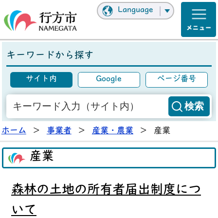
Language
キーワードから探す
サイト内
Google
ページ番号
ホーム
>
事業者
>
産業・農業
>
産業
産業
森林の土地の所有者届出制度につ
いて