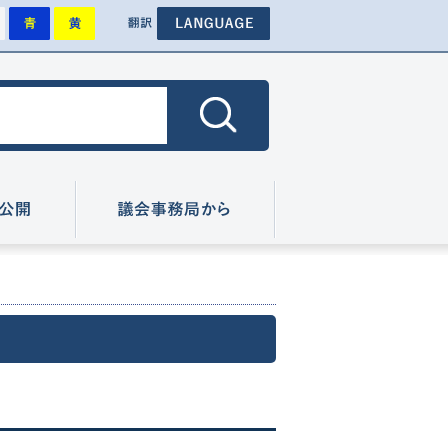
背景を標準にします
背景を青色にします
背景を黄色にします
その他外国語のページへ
色
翻訳
色にします
広報・情報公開
議会事務局から