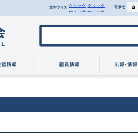
クリック
クリック
ページ
文字サイズ
背景
すると文
すると文
背景を黒
字サイズ
字サイズ
を標準に
を拡大で
行方市議会
戻せます
きます
いて
会議情報
議員情報