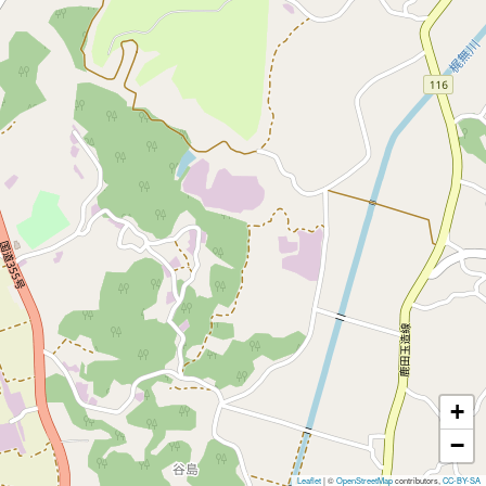
+
−
Leaflet
|
©
OpenStreetMap
contributors,
CC-BY-SA