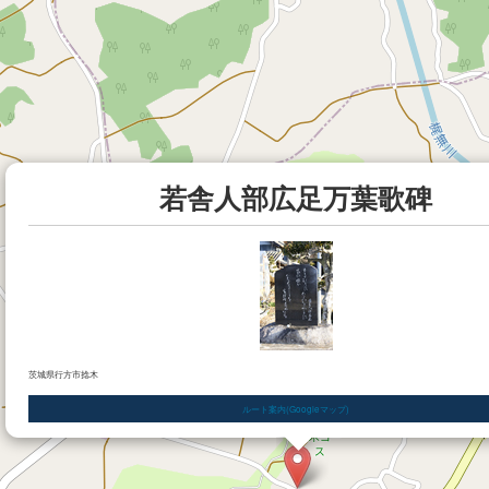
若舎人部広足万葉歌碑
茨城県行方市捻木
ルート案内(Googleマップ)