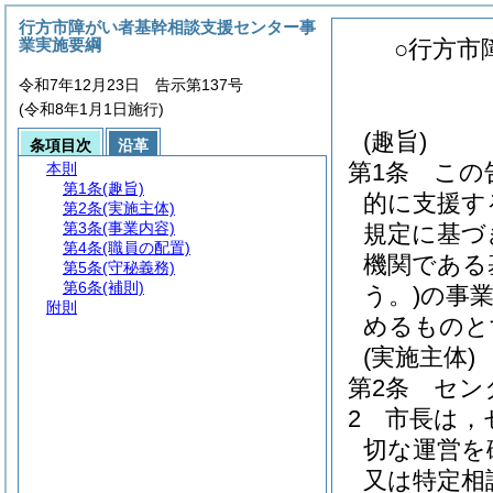
行方市障がい者基幹相談支援センター事
業実施要綱
○行方市
令和7年12月23日 告示第137号
(令和8年1月1日施行)
(趣旨)
条項目次
沿革
第1条
この
本則
第1条
(趣旨)
的に支援す
第2条
(実施主体)
第3条
(事業内容)
規定に基づ
第4条
(職員の配置)
機関である
第5条
(守秘義務)
第6条
(補則)
う。)
の事
附則
めるものと
(実施主体)
第2条
セン
2
市長は，
切な運営を
又は特定相