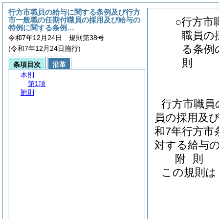
行方市職員の給与に関する条例及び行方
市一般職の任期付職員の採用及び給与の
○行方市
特例に関する条例…
職員の
令和7年12月24日 規則第38号
る条例
(令和7年12月24日施行)
則
条項目次
沿革
本則
第1項
附則
行方市職員
員の採用及
和7年行方市条
対する給与の
附
則
この規則は