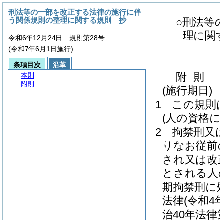
刑法等の一部を改正する法律の施行に伴
う関係規則の整理に関する規則 抄
○刑法等
理に関
令和6年12月24日 規則第28号
(令和7年6月1日施行)
条項目次
沿革
附
則
本則
附則
(施行期日)
1
この規則
(人の資格
2
拘禁刑又
りなお従前
され又は改
とされる人
期拘禁刑に
法律
(令和4
治40年法