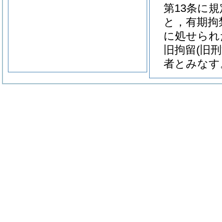
第13条に
と，有期拘
に処せられ
旧拘留
(旧
者とみなす