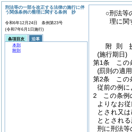
刑法等の一部を改正する法律の施行に伴
う関係条例の整理に関する条例 抄
○刑法等
理に関
令和6年12月24日 条例第23号
(令和7年6月1日施行)
条項目次
沿革
附
則
本則
附則
(施行期日)
第1条
この
(罰則の適
第2条
この
従前の例に
2
この条例
よりなお従
とされ又は
ととされる
刑に刑法等