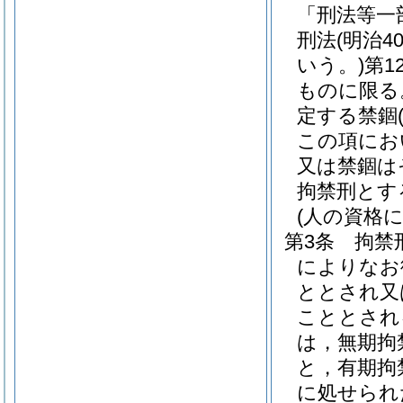
「刑法等一
刑法
(明治
いう。)
第1
ものに限る
定する禁錮
この項にお
又は禁錮は
拘禁刑とす
(人の資格
第3条
拘禁
によりなお
ととされ又
こととされ
は，無期拘
と，有期拘
に処せられ