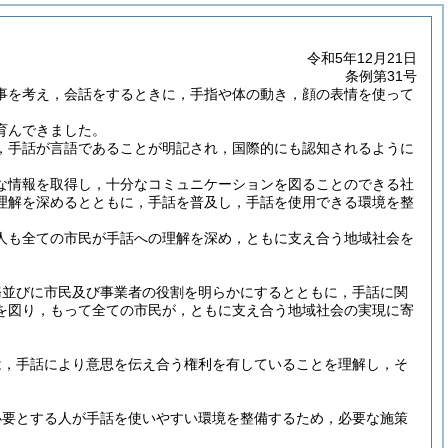
令和5年12月21日
条例第31号
事を考え，会話をするときに，手指や体の動き，顔の表情を使って
育んできました。
て，手話が言語であることが明記され，国際的にも認知されるように
。
な情報を取得し，十分なコミュニケーションを図ることのできる社
理解を深めるとともに，手話を普及し，手話を使用できる環境を整
人も全ての市民が手話への理解を深め，ともに支え合う地域社会を
務並びに市民及び事業者の役割を明らかにするとともに，手話に関
を図り，もって全ての市民が，ともに支え合う地域社会の実現に寄
は，手話により意思を伝え合う権利を有していることを理解し，そ
必要とする人が手話を使いやすい環境を整備するため，必要な施策