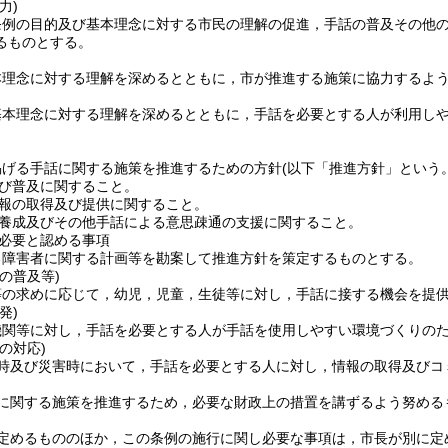
力)
条例の目的及び基本理念に対する市民の理解の促進，手話の普及その他
るものとする。
本理念に対する理解を深めるとともに，市が推進する施策に協力するよ
基本理念に対する理解を深めるとともに，手話を必要とする人が利用し
掲げる手話に関する施策を推進するための方針
(以下「推進方針」という。
び普及に関すること。
報の取得及び提供に関すること。
養成及びその他手話による意思疎通の支援に関すること。
必要と認める事項
る障害者に関する計画等を勘案して推進方針を策定するものとする。
の普及等)
等の求めに応じて，幼児，児童，生徒等に対し，手話に接する機会を提
発)
機関等に対し，手話を必要とする人が手話を使用しやすい環境づくりの
の対応)
時及び災害時において，手話を必要とする人に対し，情報の取得及びコ
に関する施策を推進するため，必要な財政上の措置を講ずるよう努める
定めるもののほか，この条例の施行に関し必要な事項は，市長が別に定