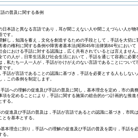
言語の普及に関する条例
の日本語と異なる言語であり，耳が聞こえない人や聞こえづらい人が物
語です。
理解し，知識を蓄え，文化を創造するための手段として，手話を大切に
害者の権利に関する条例や障害者基本法(昭和45年法律第84号)におい
社会における手話に対する認識は，広く共有されているとは言えません
全ての人が，日常生活及び社会生活において，手話を通じて容易に必要
は，私たち一人一人が，手話がかけがえのない言語であることについて
要です。
，手話が言語であることの認識に基づき，手話を必要とする人もしない
し，この条例を制定します。
，手話への理解の促進及び手話の普及に関し，基本理念を定め，市の責
事項を定めることにより，手話に関する施策の総合的かつ計画的な推進
とする。
解の促進及び手話の普及は，手話が言語であるとの認識に基づき，市民
ことを基本とする。
の基本理念に則り，手話への理解の促進及び手話の普及を図り，手話を
する。