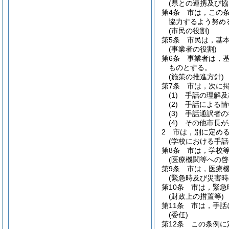
(県との連携及び協
第4条
市は，この
協力するよう努め
(市民の役割)
第5条
市民は，基
(事業者の役割)
第6条
事業者は，
ものとする。
(施策の推進方針)
第7条
市は，次に
(1)
手話の理解及
(2)
手話による情
(3)
手話通訳者の
(4)
その他市長が
2
市は，別に定め
(学校における手話
第8条
市は，学校
(医療機関等への啓
第9条
市は，医療
(緊急時及び災害時
第10条
市は，緊急
(財政上の措置等)
第11条
市は，手話
(委任)
第12条
この条例に