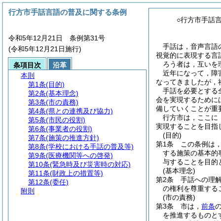
行方市手話言語の普及に関する条例
○行方市手話
令和5年12月21日 条例第31号
手話は，音声言語
(令和5年12月21日施行)
視覚的に表現する言
ろう者は，互いを
条項目次
沿革
近年になって，障
本則
なってきましたが，
第1条
(目的)
手話を必要とする
第2条
(基本理念)
会を実現するために
第3条
(市の責務)
備していくことが重
第4条
(県との連携及び協力)
行方市は，ここに
第5条
(市民の役割)
実現することを目指
第6条
(事業者の役割)
(目的)
第7条
(施策の推進方針)
第1条
この条例は
第8条
(学校における手話の普及等)
する施策の基本的
第9条
(医療機関等への啓発)
与することを目的
第10条
(緊急時及び災害時の対応)
(基本理念)
第11条
(財政上の措置等)
第2条
手話への理
第12条
(委任)
の権利を尊重する
附則
(市の責務)
第3条
市は，
前条
を推進するものと