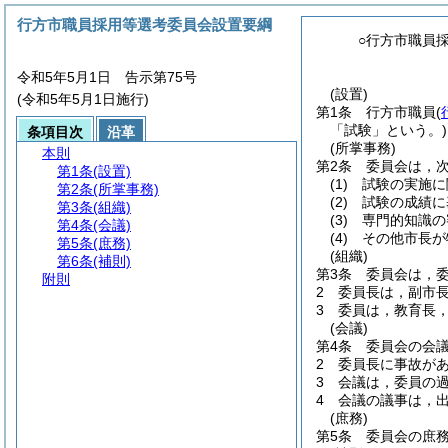
行方市職員採用等選考委員会設置要綱
○行方市職員
令和5年5月1日 告示第75号
(設置)
(令和5年5月1日施行)
第1条
行方市職員
(
「試験」という。)
条項目次
沿革
(所掌事務)
本則
第2条
委員会は，
第1条
(設置)
(1)
試験の実施に
第2条
(所掌事務)
(2)
試験の成績に
第3条
(組織)
(3)
専門的知識の
第4条
(会議)
(4)
その他市長が
第5条
(庶務)
(組織)
第6条
(補則)
第3条
委員会は，
附則
2
委員長は，副市
3
委員は，教育長
(会議)
第4条
委員会の会
2
委員長に事故が
3
会議は，委員の
4
会議の議事は，
(庶務)
第5条
委員会の庶