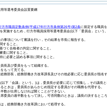
採用等選考委員会設置要綱
行方市職員定数条例
(平成17年行方市条例第26号)
第2条
に規定する職員を
を実施するため，行方市職員採用等選考委員会
(以下「委員会」という。
次の事項について審議を行い，その結果を市長に報告する。
関すること。
基づく合格者の判定に関すること。
審査に関すること。
特に必要と認める事項に関すること。
委員長及び委員をもって組織する。
長をもって充てる。
，総務部長，総務部働き方改革課長及びその他必要に応じ委員長が指名
議
(以下「会議」という。)
は，委員長が必要に応じて招集し，その議長と
あるときは，委員長があらかじめ指定する委員がその職務を代理する。
過半数が出席しなければ開くことができない。
出席委員の過半数をもって決し，可否同数のときは，議長の決するとこ
務は，総務部働き方改革課において処理する。