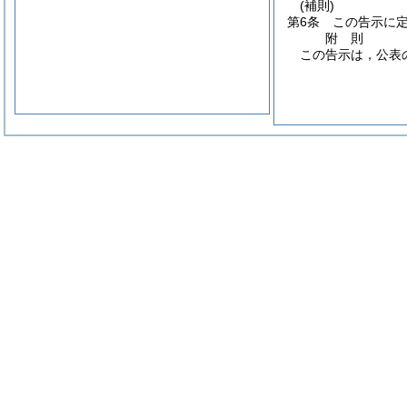
(補則)
第6条
この告示に
附
則
この告示は，公表