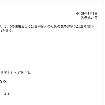
令和5年5月1日
告示第75号
いう。)
の採用若しくは任用替えのための競争試験又は選考
(以下
)
を置く。
する者をもって充てる。
なる。
ろによる。