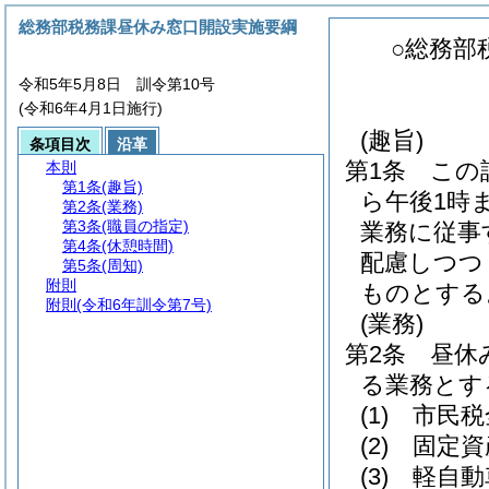
総務部税務課昼休み窓口開設実施要綱
○総務部
令和5年5月8日 訓令第10号
(令和6年4月1日施行)
(趣旨)
条項目次
沿革
第1条
この
本則
第1条
(趣旨)
ら午後1時
第2条
(業務)
第3条
(職員の指定)
業務に従事
第4条
(休憩時間)
配慮しつつ
第5条
(周知)
附則
ものとする
附則
(令和6年訓令第7号)
(業務)
第2条
昼休
る業務とす
(1)
市民税
(2)
固定資
(3)
軽自動