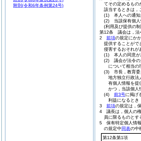
てその定めるもの
附則
(令和6年条例第24号)
該当するときは，
(1)
本人への通知
(2)
当該保有個人
(利用及び提供の制
第12条
議会は，法
2
前項
の規定にか
提供することがで
侵害するおそれが
(1)
本人の同意が
(2)
議会が法令の
について相当の
(3)
市長，教育委
地方独立行政法
有個人情報を提
かつ，当該個人
(4)
前3号
に掲げ
利益になるとき
3
前項
の規定は，
4
議長は，個人の
員に限るものとす
5
保有特定個人情
の規定中
同表
の中
第12条第1項