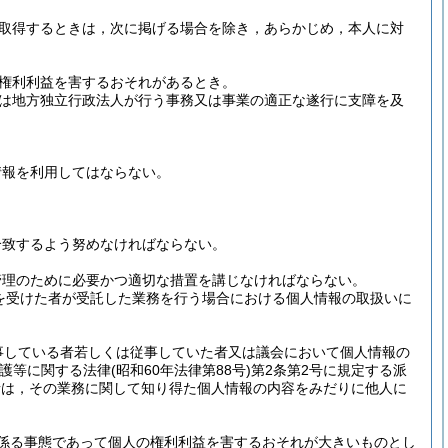
取得するときは，次に掲げる場合を除き，あらかじめ，本人に対
権利利益を害するおそれがあるとき。
は地方独立行政法人が行う事務又は事業の適正な遂行に支障を及
情報を利用してはならない。
合致するよう努めなければならない。
管理のために必要かつ適切な措置を講じなければならない。
を受けた者が受託した業務を行う場合における個人情報の取扱いに
事している者若しくは従事していた者又は議会において個人情報の
保護等に関する法律
(昭和60年法律第88号)
第2条第2号に規定する派
者は，その業務に関して知り得た個人情報の内容をみだりに他人に
係る事態であって個人の権利利益を害するおそれが大きいものとし