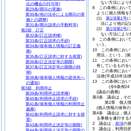
ない方法により
出の機会の付与等)
8
この条例におい
第29条
(開示の実施)
ように個人情報を
第30条
(他の法令による開示の実
(1)
第1項第1号
に
施との調整)
法により他の記
第31条
(開示請求の手数料等)
(2)
第1項第2号
に
第2節
訂正
ない方法により
第32条
(訂正請求権)
9
この条例におい
第33条
(訂正請求の手続)
いう。
第34条
(保有個人情報の訂正義
10
この条例におい
務)
用法」という。)
第
第35条
(訂正請求に対する措置)
11
この条例におい
第36条
(訂正決定等の期限)
有しているものを
第37条
(訂正決定等の期限の特
12
この条例におい
例)
法律
(平成15年法
第38条
(保有個人情報の提供先へ
13
この条例におい
の通知)
(令6条例2
第3節
利用停止
(議会の責務)
第39条
(利用停止請求権)
第3条
議会は，そ
第40条
(利用停止請求の手続)
第2章
個人
第41条
(保有個人情報の利用停止
(個人情報の保有の
義務)
第4条
議会は，個
第42条
(利用停止請求に対する措
る事務を遂行する
置)
2
議会は，
前項
の
第43条
(利用停止決定等の期限)
3
議会は，利用目
第44条
(利用停止決定等の期限の