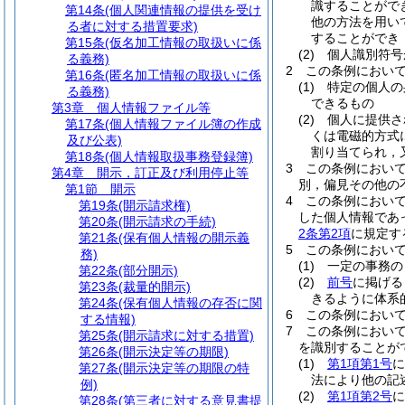
識することがで
第14条
(個人関連情報の提供を受け
他の方法を用い
る者に対する措置要求)
することができ
第15条
(仮名加工情報の取扱いに係
(2)
個人識別符号
る義務)
2
この条例におい
第16条
(匿名加工情報の取扱いに係
(1)
特定の個人の
る義務)
できるもの
第3章
個人情報ファイル等
(2)
個人に提供さ
第17条
(個人情報ファイル簿の作成
くは電磁的方式
及び公表)
割り当てられ，
第18条
(個人情報取扱事務登録簿)
3
この条例におい
第4章
開示，訂正及び利用停止等
別，偏見その他の
第1節
開示
4
この条例におい
第19条
(開示請求権)
した個人情報であ
第20条
(開示請求の手続)
2条第2項
に規定す
第21条
(保有個人情報の開示義
5
この条例におい
務)
(1)
一定の事務の
第22条
(部分開示)
(2)
前号
に掲げる
第23条
(裁量的開示)
きるように体系
第24条
(保有個人情報の存否に関
6
この条例におい
する情報)
7
この条例におい
第25条
(開示請求に対する措置)
を識別することが
第26条
(開示決定等の期限)
(1)
第1項第1号
に
第27条
(開示決定等の期限の特
法により他の記
例)
(2)
第1項第2号
に
第28条
(第三者に対する意見書提