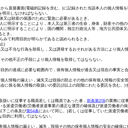
人から直接書面
(電磁的記録を含む。)
に記録された当該本人の個人情報を
を明示しなければならない。
体又は財産の保護のために緊急に必要があるとき。
人に明示することにより，本人又は第三者の生命，身体，財産その他の
人に明示することにより，国の機関，独立行政法人等，地方公共団体又
るとき。
らみて利用目的が明らかであると認められるとき。
止)
法又は不当な行為を助長し，又は誘発するおそれがある方法により個人
りその他不正の手段により個人情報を取得してはならない。
用目的の達成に必要な範囲内で，保有個人情報が過去又は現在の事実と
有個人情報の漏えい，滅失又は毀損の防止その他の保有個人情報の安全
議会に係る個人情報の取扱いの委託
(2以上の段階にわたる委託を含む。)
取扱いに従事する職員若しくは職員であった者，
前条第2項
の業務に従
いる派遣労働者
(労働者派遣事業の適正な運営の確保及び派遣労働者の
以下この条及び
第54条
において同じ。)
若しくは従事していた派遣労働
な目的に利用してはならない。
有個人情報の漏えい，滅失，毀損その他の保有個人情報の安全の確保に