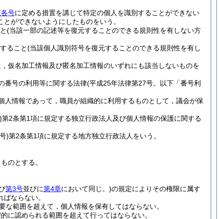
該各号
に定める措置を講じて特定の個人を識別することができない
ことができないようにしたものをいう。
と
(当該一部の記述等を復元することのできる規則性を有しない方
すること
(当該個人識別符号を復元することのできる規則性を有し
報，仮名加工情報及び匿名加工情報のいずれにも該当しないものを
の番号の利用等に関する法律
(平成25年法律第27号。以下「番号利
個人情報であって，職員が組織的に利用するものとして，議会が保
)
第2条第1項に規定する独立行政法人及び個人情報の保護に関する
号)
第2条第1項に規定する地方独立行政法人をいう。
るものとする。
び
第3号
並びに
第4章
において同じ。)
の規定によりその権限に属す
ればならない。
要な範囲を超えて，個人情報を保有してはならない。
理的に認められる範囲を超えて行ってはならない。