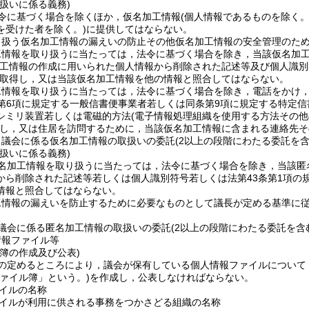
扱いに係る義務)
令に基づく場合を除くほか，仮名加工情報
(個人情報であるものを除く
を受けた者を除く。)
に提供してはならない。
り扱う仮名加工情報の漏えいの防止その他仮名加工情報の安全管理のた
工情報を取り扱うに当たっては，法令に基づく場合を除き，当該仮名加
加工情報の作成に用いられた個人情報から削除された記述等及び個人識別
取得し，又は当該仮名加工情報を他の情報と照合してはならない。
工情報を取り扱うに当たっては，法令に基づく場合を除き，電話をかけ
第6項に規定する一般信書便事業者若しくは同条第9項に規定する特定
シミリ装置若しくは電磁的方法
(電子情報処理組織を使用する方法その
し，又は住居を訪問するために，当該仮名加工情報に含まれる連絡先そ
，議会に係る仮名加工情報の取扱いの委託
(2以上の段階にわたる委託を含
扱いに係る義務)
名加工情報を取り扱うに当たっては，法令に基づく場合を除き，当該匿
から削除された記述等若しくは個人識別符号若しくは法第43条第1項の
情報と照合してはならない。
工情報の漏えいを防止するために必要なものとして議長が定める基準に
議会に係る匿名加工情報の取扱いの委託
(2以上の段階にわたる委託を含
情報ファイル等
簿の作成及び公表)
の定めるところにより，議会が保有している個人情報ファイルについて
ァイル簿」という。)
を作成し，公表しなければならない。
イルの名称
イルが利用に供される事務をつかさどる組織の名称