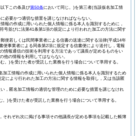
。以下この条及び
第50条
において同じ。)
を第三者
(当該仮名加工情
めに必要かつ適切な措置を講じなければならない。
工情報の作成に用いられた個人情報に係る本人を識別するために，
符号並びに法第41条第1項の規定により行われた加工の方法に関す
，郵便若しくは民間事業者による信書の送達に関する法律
(平成14年
信書便事業者による同条第2項に規定する信書便により送付し，電報
他の情報通信の技術を利用する方法であって議長が定めるものをい
の他の情報を利用してはならない。
む。)
を受けた者が受託した業務を行う場合について準用する。
名加工情報の作成に用いられた個人情報に係る本人を識別するため
規定により行われた加工の方法に関する情報を取得し，又は当該匿
従い，匿名加工情報の適切な管理のために必要な措置を講じなけれ
む。)
を受けた者が受託した業務を行う場合について準用する。
，それぞれ次に掲げる事項その他議長が定める事項を記載した帳簿