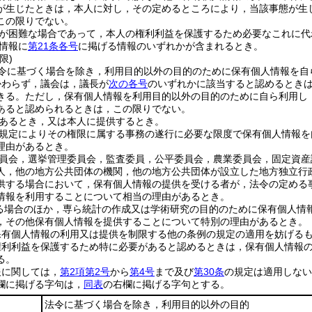
が生じたときは，本人に対し，その定めるところにより，当該事態が生
この限りでない。
が困難な場合であって，本人の権利利益を保護するため必要なこれに代
情報に
第21条各号
に掲げる情報のいずれかが含まれるとき。
限)
令に基づく場合を除き，利用目的以外の目的のために保有個人情報を自
かわらず，議会は，議長が
次の各号
のいずれかに該当すると認めるとき
きる。
ただし，保有個人情報を利用目的以外の目的のために自ら利用し
あると認められるときは，この限りでない。
あるとき，又は本人に提供するとき。
規定によりその権限に属する事務の遂行に必要な限度で保有個人情報を
理由があるとき。
員会，選挙管理委員会，監査委員，公平委員会，農業委員会，固定資産
人，他の地方公共団体の機関，他の地方公共団体が設立した地方独立行
供する場合において，保有個人情報の提供を受ける者が，法令の定める
情報を利用することについて相当の理由があるとき。
る場合のほか，専ら統計の作成又は学術研究の目的のために保有個人情
，その他保有個人情報を提供することについて特別の理由があるとき。
保有個人情報の利用又は提供を制限する他の条例の規定の適用を妨げる
権利利益を保護するため特に必要があると認めるときは，保有個人情報
る。
報に関しては，
第2項第2号
から
第4号
まで及び
第30条
の規定は適用しない
欄に掲げる字句は，
同表
の右欄に掲げる字句とする。
法令に基づく場合を除き，利用目的以外の目的