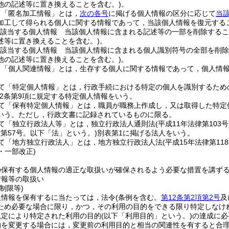
他の記述等に置き換えることを含む。)
。
て「匿名加工情報」とは，
次の各号
に掲げる個人情報の区分に応じて
当
加工して得られる個人に関する情報であって，当該個人情報を復元する
該当する個人情報 当該個人情報に含まれる記述等の一部を削除するこ
述等に置き換えることを含む。)
。
該当する個人情報 当該個人情報に含まれる個人識別符号の全部を削除
他の記述等に置き換えることを含む。)
。
て「個人関連情報」とは，生存する個人に関する情報であって，個人情
て「特定個人情報」とは，行政手続における特定の個人を識別するため
2条第9項に規定する特定個人情報をいう。
て「保有特定個人情報」とは，職員が職務上作成し，又は取得した特定
いう。
ただし，行政文書に記録されているものに限る。
て「独立行政法人等」とは，独立行政法人通則法
(平成11年法律第103号
律第57号。以下「法」という。)
別表第1に掲げる法人をいう。
て「地方独立行政法人」とは，地方独立行政法人法
(平成15年法律第118
4・一部改正)
の保有する個人情報の適正な取扱いが確保されるよう必要な措置を講ず
情報等の取扱い
制限等)
人情報を保有するに当たっては，法令
(条例を含む。
第12条第2項第2号
及
ため必要な場合に限り，かつ，その利用の目的をできる限り特定しなけ
規定により特定された利用の目的
(以下「利用目的」という。)
の達成に必
的を変更する場合には，変更前の利用目的と相当の関連性を有すると合