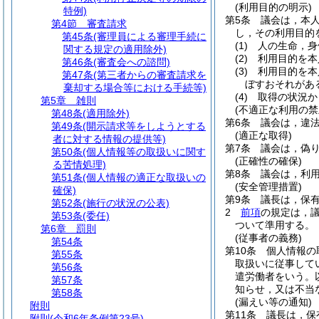
(利用目的の明示)
特例)
第5条
議会は，本
第4節
審査請求
し，その利用目的
第45条
(審理員による審理手続に
(1)
人の生命，身
関する規定の適用除外)
(2)
利用目的を本
第46条
(審査会への諮問)
(3)
利用目的を本
第47条
(第三者からの審査請求を
ぼすおそれがあ
棄却する場合等における手続等)
(4)
取得の状況か
第5章
雑則
(不適正な利用の禁
第48条
(適用除外)
第6条
議会は，違
第49条
(開示請求等をしようとする
(適正な取得)
者に対する情報の提供等)
第7条
議会は，偽
第50条
(個人情報等の取扱いに関す
(正確性の確保)
る苦情処理)
第8条
議会は，利
第51条
(個人情報の適正な取扱いの
(安全管理措置)
確保)
第9条
議長は，保
第52条
(施行の状況の公表)
2
前項
の規定は，
第53条
(委任)
ついて準用する。
第6章
罰則
(従事者の義務)
第54条
第10条
個人情報の
第55条
取扱いに従事して
第56条
遣労働者をいう。
第57条
知らせ，又は不当
第58条
(漏えい等の通知)
附則
第11条
議長は，保
附則
(令和6年条例第23号)