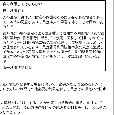
自ら利用してはならない
自ら利用する
人の生命，身体又は財産の保護のために必要がある場合であっ
て，本人の同意があり，又は本人の同意を得ることが困難であ
るとき
第12条第5項の規定により読み替えて適用する同条第1項及び第
2項
(第1号に係る部分に限る。)
の規定に違反して利用されてい
るとき，番号利用法第20条の規定に違反して収集され，若しく
は保管されているとき，又は番号利用法第29条の規定に違反し
て作成された特定個人情報ファイル
(番号利用法第2条第10項に
規定する特定個人情報ファイルをいう。)
に記録されていると
き
番号利用法第19条
有個人情報を提供する場合において，必要があると認めるときは，
しくは方法の制限その他必要な制限を付し，又はその漏えいの防止
個人情報として取得することが想定される場合に限る。)
において，
利用の目的若しくは方法の制限その他必要な制限を付し，又はその
るものとする。