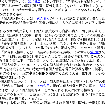
きない方式をいう。
次項第2号
において同じ。)
で作られる記録をいう。
て表された一切の事項
(個人識別符号を除く。)
をいう。以下同じ。)
によ
，それにより特定の個人を識別することができることとなるものを含む。
が含まれるもの
て「個人識別符号」とは，
次の各号
のいずれかに該当する文字，番号，
身体の一部の特徴を電子計算機の用に供するために変換した文字，番号
れる役務の利用若しくは個人に販売される商品の購入に関し割り当てら
により記録された文字，番号，記号その他の符号であって，その利用者
又は記載され，若しくは記録されることにより，特定の利用者若しくは
て「要配慮個人情報」とは，本人の人種，信条，社会的身分，病歴，犯
不利益が生じないようにその取扱いに特に配慮を要するものとして議長
て「保有個人情報」とは，議会の事務局の職員
(以下この章から
第3章
ま
って，職員が組織的に利用するものとして，議会が保有しているものを
る行政文書
(以下「行政文書」という。)
に記録されているものに限る。
て「個人情報ファイル」とは，保有個人情報を含む情報の集合物であっ
目的を達成するために特定の保有個人情報を電子計算機を用いて検索す
もののほか，一定の事務の目的を達成するために氏名，生年月日，その
的に構成したもの
て個人情報について「本人」とは，個人情報によって識別される特定の
て「仮名加工情報」とは，
次の各号
に掲げる個人情報の区分に応じて
当
できないように個人情報を加工して得られる個人に関する情報をいう。
該当する個人情報 当該個人情報に含まれる記述等の一部を削除するこ
述等に置き換えることを含む。)
。
該当する個人情報 当該個人情報に含まれる個人識別符号の全部を削除