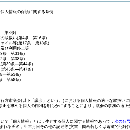
の個人情報の保護に関する条例
条―第3条)
等の取扱い
(第4条―第16条)
ファイル等
(第17条・第18条)
正及び利用停止等
19条―第31条)
32条―第38条)
止
(第39条―第44条)
求
(第45条―第47条)
8条―第53条)
4条―第58条)
，行方市議会
(以下「議会」という。)
における個人情報の適正な取扱いに
停止を求める個人の権利を明らかにすることにより，議会の事務の適正
おいて「個人情報」とは，生存する個人に関する情報であって，
次の各
まれる氏名，生年月日その他の記述等
(文書，図画若しくは電磁的記録