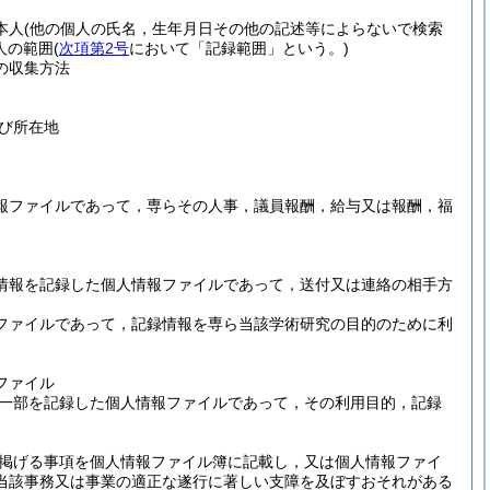
本人
(他の個人の氏名，生年月日その他の記述等によらないで検索
人の範囲
(
次項第2号
において「記録範囲」という。)
の収集方法
び所在地
報ファイルであって，専らその人事，議員報酬，給与又は報酬，福
情報を記録した個人情報ファイルであって，送付又は連絡の相手方
ファイルであって，記録情報を専ら当該学術研究の目的のために利
ファイル
一部を記録した個人情報ファイルであって，その利用目的，記録
掲げる事項を個人情報ファイル簿に記載し，又は個人情報ファイ
当該事務又は事業の適正な遂行に著しい支障を及ぼすおそれがある