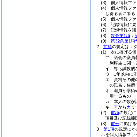
(3)
個人情報ファ
(4)
個人情報ファ
し得る者に限る
(5)
個人情報ファ
(6)
記録情報に要
(7)
記録情報を議
(8)
次条第1項
，
(9)
第32条第1
2
前項
の規定は，
(1)
次に掲げる個
ア
議会の議員
利厚生に関す
イ
専ら試験的
ウ
1年以内に
エ
資料その他
の氏名，住所
オ
職員が学術
用するもの
カ
本人の数が
キ
ア
から
カ
ま
(2)
前項
の規定に
項目及び記録範
(3)
前号
に掲げる
3
第1項
の規定にか
ルを個人情報ファ