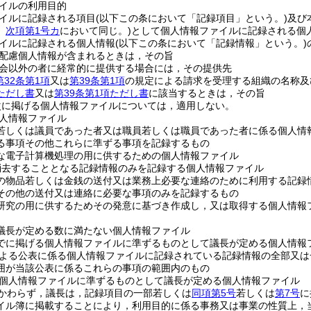
イルの利用目的
イルに記録される項目
(以下この条において「記録項目」という。)
及び
。
次項第1号カ
において同じ。)
として個人情報ファイルに記録される個
イルに記録される個人情報
(以下この条において「記録情報」という。)
配慮個人情報が含まれるときは，その旨
会以外の者に経常的に提供する場合には，その提供先
第32条第1項
又は
第39条第1項
の規定による請求を受理する組織の名称及
項ただし書
又は
第39条第1項ただし書
に該当するときは，その旨
次に掲げる個人情報ファイルについては，適用しない。
人情報ファイル
若しくは議員であった者又は職員若しくは職員であった者に係る個人情
る事項その他これらに準ずる事項を記録するもの
な電子計算機処理の用に供するための個人情報ファイル
消去することとなる記録情報のみを記録する個人情報ファイル
の物品若しくは金銭の送付又は業務上必要な連絡のために利用する記録
その他の送付又は連絡に必要な事項のみを記録するもの
研究の用に供するためその発意に基づき作成し，又は取得する個人情報
議長が定める数に満たない個人情報ファイル
でに掲げる個人情報ファイルに準ずるものとして議長が定める個人情報
よる公表に係る個人情報ファイルに記録されている記録情報の全部又は
囲が当該公表に係るこれらの事項の範囲内のもの
個人情報ファイルに準ずるものとして議長が定める個人情報ファイル
かわらず，議長は，記録項目の一部若しくは
同項第5号
若しくは
第7号
に
イル簿に掲載することにより，利用目的に係る事務又は事業の性質上，