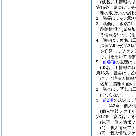
(仮名加工情報の取
第15条
議会は，法
報の取扱いの委託
2
議長は，その取
3
議会は，仮名加
削除情報等
(仮名
る情報をいう。)
を
4
議会は，仮名加
法律第99号)
第2条
を送達し，ファク
う。)
を用いて送信
5
前各項
の規定は
(匿名加工情報の取
第16条
議会は，匿
に，当該個人情報
名加工情報を他の
2
議会は，匿名加
ばならない。
3
前2項
の規定は，
第3章
個人
(個人情報ファイル
第17条
議長は，そ
(以下「個人情報フ
(1)
個人情報ファ
(2)
個人情報ファ