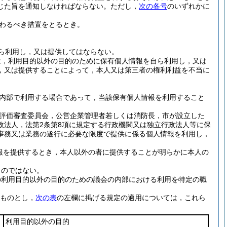
じた旨を通知しなければならない。
ただし，
次の各号
のいずれかに
わるべき措置をとるとき。
ら利用し，又は提供してはならない。
は，利用目的以外の目的のために保有個人情報を自ら利用し，又は
，又は提供することによって，本人又は第三者の権利利益を不当に
内部で利用する場合であって，当該保有個人情報を利用すること
評価審査委員会，公営企業管理者若しくは消防長，市が設立した
政法人，法第2条第8項に規定する行政機関又は独立行政法人等に保
事務又は業務の遂行に必要な限度で提供に係る個人情報を利用し，
報を提供するとき，本人以外の者に提供することが明らかに本人の
ものではない。
の利用目的以外の目的のための議会の内部における利用を特定の職
ものとし，
次の表
の左欄に掲げる規定の適用については，これら
利用目的以外の目的