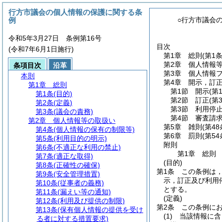
行方市議会の個人情報の保護に関する条
例
○行方市議会
令和5年3月27日 条例第16号
目次
(令和7年6月1日施行)
第1章
総則
(第1
第2章
個人情報
条項目次
沿革
第3章
個人情報
本則
第4章
開示，訂
第1章
総則
第1節
開示
(第
第1条
(目的)
第2節
訂正
(第
第2条
(定義)
第3節
利用停
第3条
(議会の責務)
第4節
審査請
第2章
個人情報等の取扱い
第5章
雑則
(第4
第4条
(個人情報の保有の制限等)
第6章
罰則
(第5
第5条
(利用目的の明示)
附則
第6条
(不適正な利用の禁止)
第1章
総則
第7条
(適正な取得)
(目的)
第8条
(正確性の確保)
第1条
この条例は
第9条
(安全管理措置)
示，訂正及び利用
第10条
(従事者の義務)
とする。
第11条
(漏えい等の通知)
(定義)
第12条
(利用及び提供の制限)
第2条
この条例に
第13条
(保有個人情報の提供を受け
(1)
当該情報に含
る者に対する措置要求)