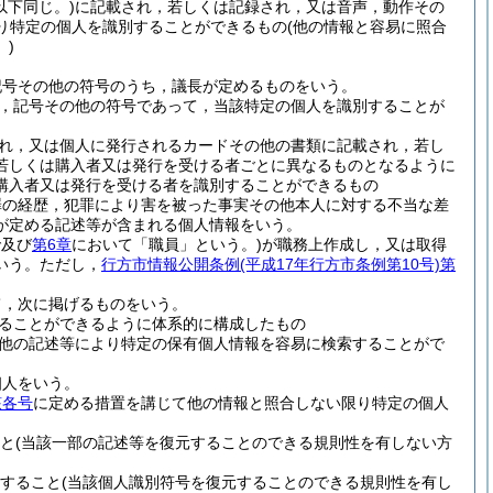
以下同じ。)
に記載され，若しくは記録され，又は音声，動作その
り特定の個人を識別することができるもの
(他の情報と容易に照合
)
記号その他の符号のうち，議長が定めるものをいう。
，記号その他の符号であって，当該特定の個人を識別することが
れ，又は個人に発行されるカードその他の書類に記載され，若し
若しくは購入者又は発行を受ける者ごとに異なるものとなるように
購入者又は発行を受ける者を識別することができるもの
罪の経歴，犯罪により害を被った事実その他本人に対する不当な差
が定める記述等が含まれる個人情報をいう。
で及び
第6章
において「職員」という。)
が職務上作成し，又は取得
いう。
ただし，
行方市情報公開条例
(平成17年行方市条例第10号)
第
て，次に掲げるものをいう。
ることができるように体系的に構成したもの
他の記述等により特定の保有個人情報を容易に検索することがで
個人をいう。
該各号
に定める措置を講じて他の情報と照合しない限り特定の個人
と
(当該一部の記述等を復元することのできる規則性を有しない方
すること
(当該個人識別符号を復元することのできる規則性を有し