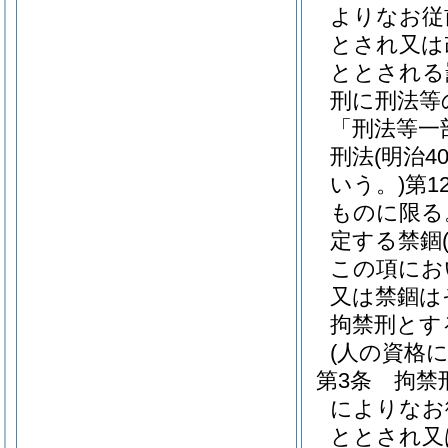
よりなお従
とされ又は
ととされる
刑に刑法等
「刑法等一
刑法
(明治
いう。)
第1
ものに限る
定する禁錮
この項にお
又は禁錮は
拘禁刑とす
(人の資格
第3条
拘禁
によりなお
ととされ又