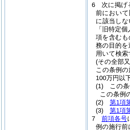
6
次に掲げ
前において
に該当しな
「旧特定個
項を含むも
務の目的を
用いて検索
(その全部
この条例の
100万円
(1)
この条
この条例
(2)
第1項
(3)
第1項
7
前項各号
例の施行前