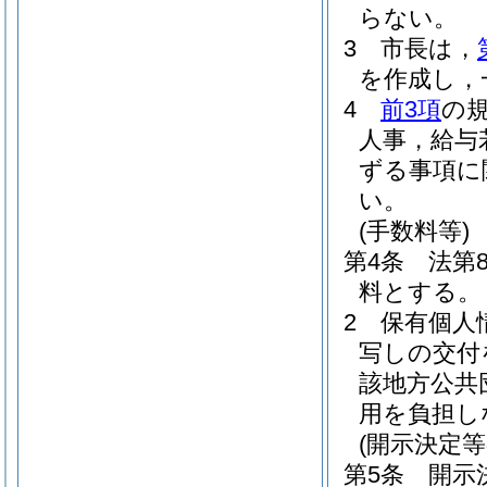
らない。
3
市長は，
を作成し，
4
前3項
の
人事，給与
ずる事項に
い。
(手数料等)
第4条
法第
料とする。
2
保有個人
写しの交付
該地方公共
用を負担し
(開示決定等
第5条
開示