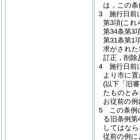
は，この条
3
施行日前
第3項
(これ
第34条第
第31条第
求がされた
訂正，削除
4
施行日前
より市に置
(以下「旧
たものとみ
お従前の例
5
この条例
る旧条例第
してはなら
従前の例に