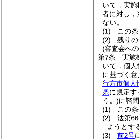
いて，実施
者に対し，
ない。
(1)
この条
(2)
残りの
(審査会への
第7条
実施
いて，個人
に基づく意
行方市個人
条
に規定す
う。)
に諮
(1)
この条
(2)
法第6
ようとす
(3)
前2号