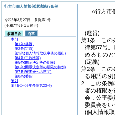
行方市個人情報保護法施行条例
○行方市
令和5年3月27日 条例第1号
(令和7年6月1日施行)
(趣旨)
条項目次
沿革
第1条
この
本則
第1条
(趣旨)
律第57号
第2条
(定義)
第3条
(個人情報取扱事務の届出)
めるものと
第4条
(手数料等)
(定義)
第5条
(開示決定等の期限)
第6条
(開示決定等の期限の特例)
第2条
この
第7条
(審査会への諮問)
る用語の例
第8条
(委任)
附則
2
この条例
附則
(令和6年条例第23号)
者の権限を
会，公平委
委員会をい
(個人情報