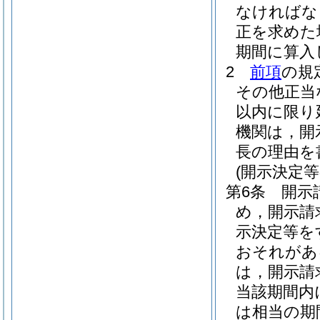
なければな
正を求めた
期間に算入
2
前項
の規
その他正当
以内に限り
機関は，開
長の理由を
(開示決定
第6条
開示
め，開示請
示決定等を
おそれがあ
は，開示請
当該期間内
は相当の期