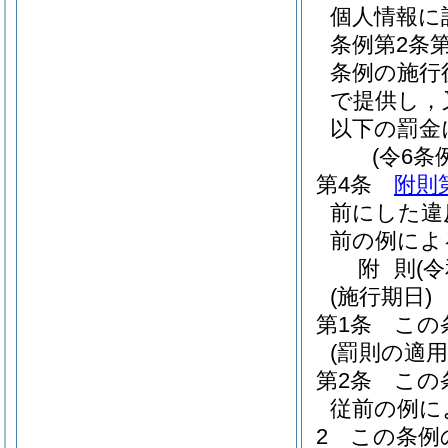
個人情報に
条例第2条
条例の施行
で提供し，
以下の罰金
(令6条
第4条
附則
前にした違
前の例によ
附
則
(
(施行期日)
第1条
この
(罰則の適
第2条
この
従前の例に
2
この条例