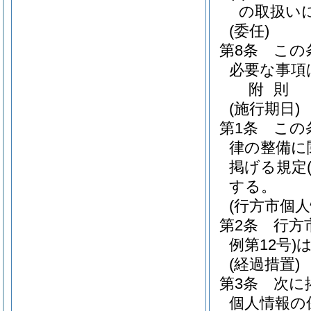
の取扱い
(委任)
第8条
この
必要な事項
附
則
(施行期日)
第1条
この
律の整備に
掲げる規定
する。
(行方市個
第2条
行方
例第12号)
(経過措置)
第3条
次に
個人情報の