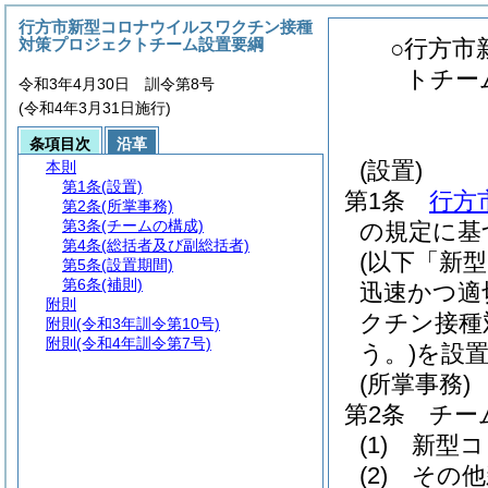
行方市新型コロナウイルスワクチン接種
対策プロジェクトチーム設置要綱
○行方市
トチー
令和3年4月30日 訓令第8号
(令和4年3月31日施行)
条項目次
沿革
(設置)
本則
第1条
(設置)
第1条
行方
第2条
(所掌事務)
第3条
(チームの構成)
の規定に基
第4条
(総括者及び副総括者)
(以下「新
第5条
(設置期間)
第6条
(補則)
迅速かつ適
附則
クチン接種
附則
(令和3年訓令第10号)
附則
(令和4年訓令第7号)
う。)
を設
(所掌事務)
第2条
チー
(1)
新型コ
(2)
その他