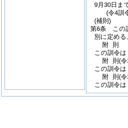
9月30日
(令4訓
(補則)
第6条
この
別に定める
附
則
この訓令は
附
則
(
この訓令は
附
則
(
この訓令は