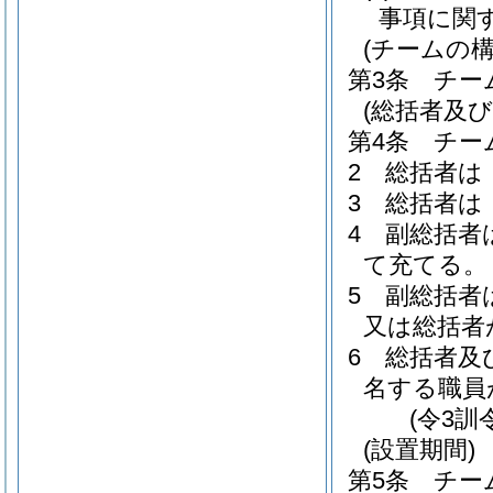
事項に関
(チームの構
第3条
チー
(総括者及び
第4条
チー
2
総括者は
3
総括者は
4
副総括者
て充てる。
5
副総括者
又は総括者
6
総括者及
名する職員
(令3訓
(設置期間)
第5条
チー