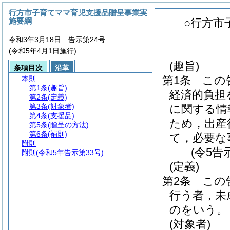
行方市子育てママ育児支援品贈呈事業実
施要綱
○行方市
令和3年3月18日 告示第24号
(令和5年4月1日施行)
(趣旨)
条項目次
沿革
第1条
この
本則
第1条
(趣旨)
経済的負担
第2条
(定義)
第3条
(対象者)
に関する情
第4条
(支援品)
ため，出産
第5条
(贈呈の方法)
第6条
(補則)
て，必要な
附則
(令5告
附則
(令和5年告示第33号)
(定義)
第2条
この
行う者，未
のをいう。
(対象者)