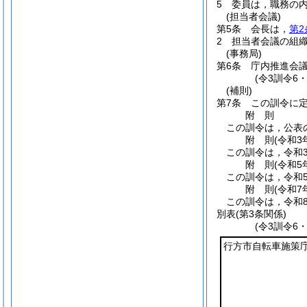
5
委員は，職務の
(担当者会議)
第5条
会長は，
第2
2
担当者会議の組
(事務局)
第6条
庁内推進会
(令3訓令6
(補則)
第7条
この訓令に
附
則
この訓令は，公表
附
則
(令和3
この訓令は，令和
附
則
(令和5
この訓令は，令和
附
則
(令和7
この訓令は，令和
別表
(第3条関係)
(令3訓令6
行方市自転車施策