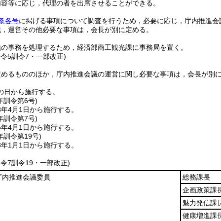
内容等に応じ，代理の者を出席させることができる。
条各号
に掲げる事項について調査を行うため，必要に応じ，庁内推進会
織，運営その他必要な事項は，会長が別に定める。
議の事務を処理するため，経済部商工観光課に事務局を置く。
・令5訓令7・一部改正)
定めるもののほか，庁内推進会議の運営に関し必要な事項は，会長が別
の日から施行する。
年
訓令第6号)
3年4月1日から施行する。
年
訓令第7号)
5年4月1日から施行する。
年
訓令第19号)
8年1月1日から施行する。
・令7訓令19・一部改正)
庁内推進会議委員
総務課長
企画政策課
魅力発信課
健康増進課