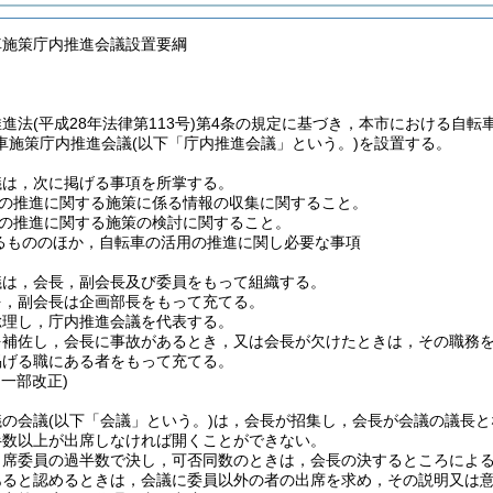
車施策庁内推進会議設置要綱
推進法
(平成28年法律第113号)
第4条の規定に基づき，本市における自転
車施策庁内推進会議
(以下「庁内推進会議」という。)
を設置する。
議は，次に掲げる事項を所掌する。
の推進に関する施策に係る情報の収集に関すること。
の推進に関する施策の検討に関すること。
るもののほか，自転車の活用の推進に関し必要な事項
議は，会長，副会長及び委員をもって組織する。
を，副会長は企画部長をもって充てる。
総理し，庁内推進会議を代表する。
を補佐し，会長に事故があるとき，又は会長が欠けたときは，その職務
掲げる職にある者をもって充てる。
・一部改正)
議の会議
(以下「会議」という。)
は，会長が招集し，会長が会議の議長と
半数以上が出席しなければ開くことができない。
出席委員の過半数で決し，可否同数のときは，会長の決するところによ
あると認めるときは，会議に委員以外の者の出席を求め，その説明又は