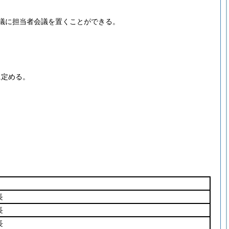
議に担当者会議を置くことができる。
に定める。
長
長
長