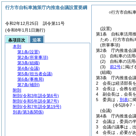
行方市自転車施策庁内推進会議設置要綱
○行方市自転
令和2年12月25日 訓令第11号
(設置)
(令和8年1月1日施行)
第1条
自転車活用
ため，行方市自転
条項目次
沿革
(所掌事項)
本則
第2条
庁内推進会
第1条
(設置)
(1)
自転車の活用
第2条
(所掌事項)
(2)
自転車の活用
第3条
(組織)
(3)
前2号
に掲げ
第4条
(会議)
(組織)
第5条
(担当者会議)
第3条
庁内推進会
第6条
(事務局)
2
会長は経済部長
第7条
(補則)
3
会長は，会務を
附則
4
副会長は，会長
附則
(令和3年訓令第6号)
5
委員は，
別表
に
附則
(令和5年訓令第7号)
(令5訓令7
附則
(令和7年訓令第19号)
(会議)
別表
(第3条関係)
第4条
庁内推進会
2
会議は，委員の
3
会議の議事は，
4
会長は，必要が