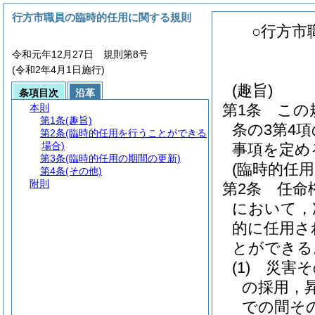
行方市職員の臨時的任用に関する規則
○行方市
令和元年12月27日 規則第8号
(令和2年4月1日施行)
(趣旨)
条項目次
沿革
第1条
この
本則
第1条
(趣旨)
条の3第4
第2条
(臨時的任用を行うことができる
場合)
事項を定め
第3条
(臨時的任用の期間の更新)
(臨時的任
第4条
(その他)
附則
第2条
任命
において，
的に任用さ
とができる
(1)
災害そ
の採用，
での間そ