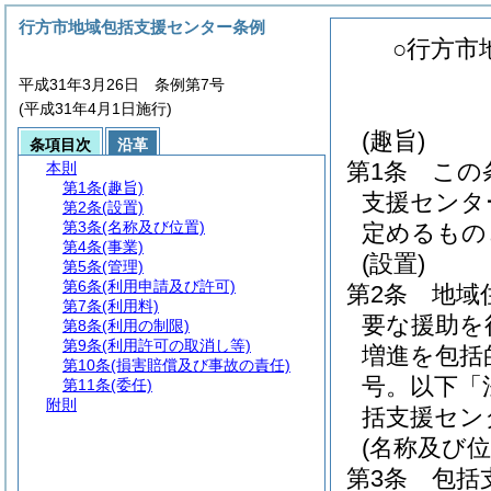
行方市地域包括支援センター条例
○行方市
平成31年3月26日 条例第7号
(平成31年4月1日施行)
(趣旨)
条項目次
沿革
第1条
この
本則
第1条
(趣旨)
支援センタ
第2条
(設置)
第3条
(名称及び位置)
定めるもの
第4条
(事業)
(設置)
第5条
(管理)
第6条
(利用申請及び許可)
第2条
地域
第7条
(利用料)
要な援助を
第8条
(利用の制限)
第9条
(利用許可の取消し等)
増進を包括
第10条
(損害賠償及び事故の責任)
号。以下「
第11条
(委任)
附則
括支援セン
(名称及び位
第3条
包括