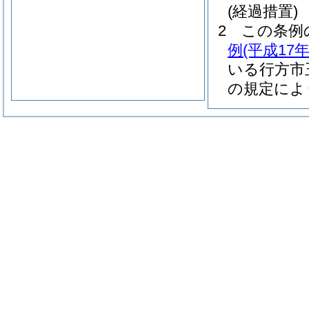
(経過措置)
2
この条例
例
(平成17
いる行方市
の規定によ