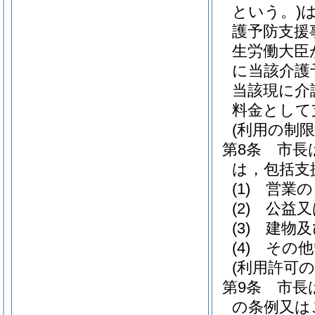
という。)
護予防支援
生労働大臣
に当該介護
当該現に介
料金として
(利用の制限
第8条
市長
は，包括支
(1)
営業の
(2)
公益又
(3)
建物及
(4)
その他
(利用許可の
第9条
市長
の条例又は