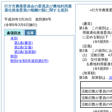
行方市農業委員会の委員及び農地利用最
適化推進委員の報酬の額に関する規則
○行方市農業
平成30年3月26日 規則第8号
(趣旨)
(令和5年3月6日施行)
第1条
この規則は
用最適化推進委員
条項目次
沿革
に定める額
(以下
本則
(令5規則5
第1条
(趣旨)
(定義)
第2条
(定義)
第2条
この規則に
第3条
(加算額)
(1)
活動日数 4
附則
(2)
交付基準額 
附則
(令和5年規則第5号)
る農地利用最適
(令5規則5
(加算額)
第3条
加算額は，
活動日数が委員の中
活動日数が委員の中
活動日数が委員の中
(令5規則5