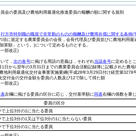
委員会の委員及び農地利用最適化推進委員の報酬の額に関する規則
，
行方市特別職の職員で非常勤のものの報酬及び費用弁償に関する条例
(
の項に規定する農業委員会の会長，会長代理及び委員並びに農地利用最
「加算額」という。)
について定めるものとする。
・一部改正)
おいて，
次の各号
に掲げる用語の意義は，それぞれ
当該各号
に定めると
月1日から翌年の3月31日までの農業委員会活動記録簿に記載された農
農地利用最適化交付金事業実施要綱
(平成28年3月29日付け経営第327
化交付金の交付金額を委員の人数及び12で除して得た額
・一部改正)
次表
左欄に掲げる委員の区分に応じ，交付基準額に
同表
右欄の係数を乗
委員の区分
で上位3分の1に当たる委員
で上位3分の1又は下位3分の1に当たらない委員
で下位3分の1に当たる委員
・一部改正)