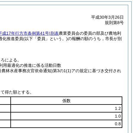
平成30年3月26日
規則第8号
平成17年行方市条例第41号)
別表
農業委員会の委員の部及び農地利
適化推進委員
(以下「委員」という。)
の報酬の額のうち，市長が別
ころによる。
地利用最適化の推進に係る活動日数
8号農林水産事務次官依命通知)
第3の1
(1)
アの規定に基づき交付され
じて得た額とする。
係数
1.2
1.0
0.8