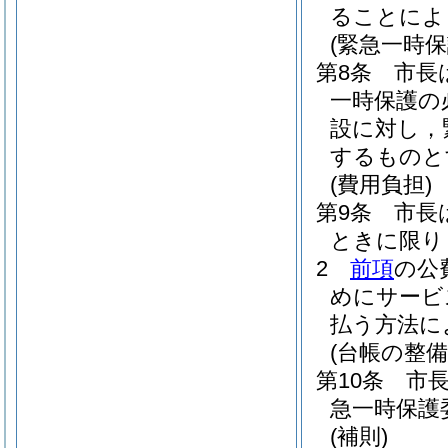
ることによ
(緊急一時保
第8条
市長
一時保護の
設に対し，
するものと
(費用負担)
第9条
市長
ときに限り
2
前項
の公
めにサービ
払う方法に
(台帳の整備
第10条
市
急一時保護
(補則)