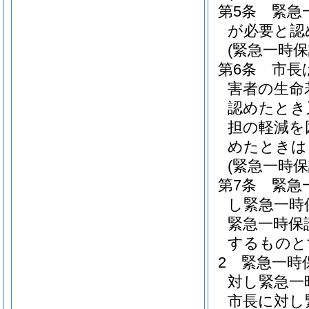
第5条
緊急
が必要と認
(緊急一時保
第6条
市長
害者の生命
認めたとき
担の軽減を
めたときは
(緊急一時
第7条
緊急
し緊急一時
緊急一時保
するものと
2
緊急一時
対し緊急一
市長に対し