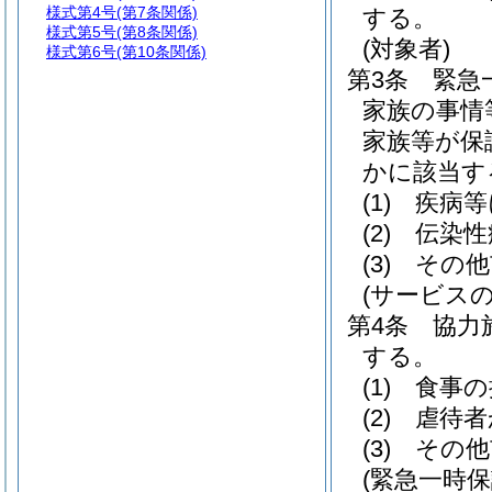
様式第4号
(第7条関係)
する。
様式第5号
(第8条関係)
(対象者)
様式第6号
(第10条関係)
第3条
緊急
家族の事情
家族等が保
かに該当す
(1)
疾病等
(2)
伝染性
(3)
その他
(サービスの
第4条
協力
する。
(1)
食事の
(2)
虐待者
(3)
その他
(緊急一時保