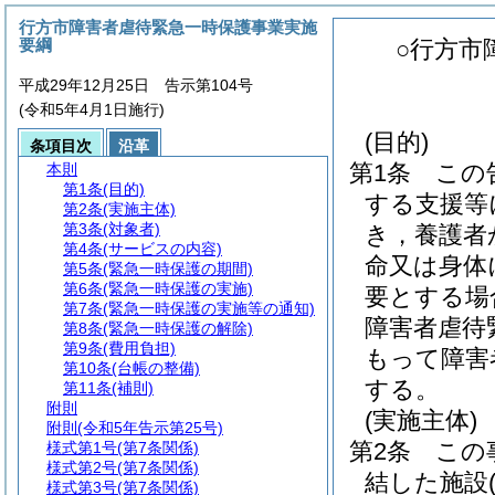
行方市障害者虐待緊急一時保護事業実施
要綱
○行方市
平成29年12月25日 告示第104号
(令和5年4月1日施行)
(目的)
条項目次
沿革
第1条
この
本則
第1条
(目的)
する支援等
第2条
(実施主体)
第3条
(対象者)
き，養護者
第4条
(サービスの内容)
命又は身体
第5条
(緊急一時保護の期間)
第6条
(緊急一時保護の実施)
要とする場
第7条
(緊急一時保護の実施等の通知)
障害者虐待
第8条
(緊急一時保護の解除)
第9条
(費用負担)
もって障害
第10条
(台帳の整備)
する。
第11条
(補則)
附則
(実施主体)
附則
(令和5年告示第25号)
第2条
この
様式第1号
(第7条関係)
様式第2号
(第7条関係)
結した施設
様式第3号
(第7条関係)