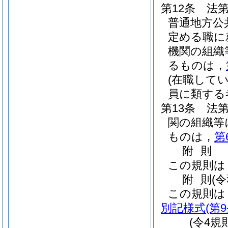
第12条
法第
普通地方公
定める職に
機関の組織
るものは，
(在職して
員に類する
第13条
法
関の組織等
ものは，
第
附
則
この規則は
附
則
(
この規則は
別記様式
(第
(令4規