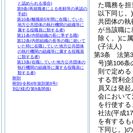
と認められる場合)
た職務を担
第9条
(再就職者による依頼等の承認の
以下同じ。)
手続)
第10条
(離職前5年間に在職していた
共団体の執
地方公共団体の執行機関の組織等に
が当該職に
属する役職員に類する者)
第11条
(内部組織の長に準ずる職)
除く。)
に
第12条
(内部組織の長等の職に就いて
(子法人)
いた時に在職していた地方公共団体
の執行機関の組織等に属する役職員
第3条
法第
に類する者)
号)
第106
第13条
(在職していた地方公共団体の
執行機関の組織等に属する役職員に
則で定める
類する者)
附則
する営利企
附則
(令和4年規則第9号)
員又は発起
別記様式
(第9条関係)
会において
を行使する
社法
(平成1
を有するも
下同じ。)
の