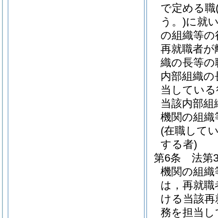
で定める職
う。)
に就
の組織等の
再就職者が
織の長等の
内部組織の
当している
当該内部組
機関の組織
(在職して
する者)
第6条
法第
機関の組織
は，再就職
ける当該再
務を担当し