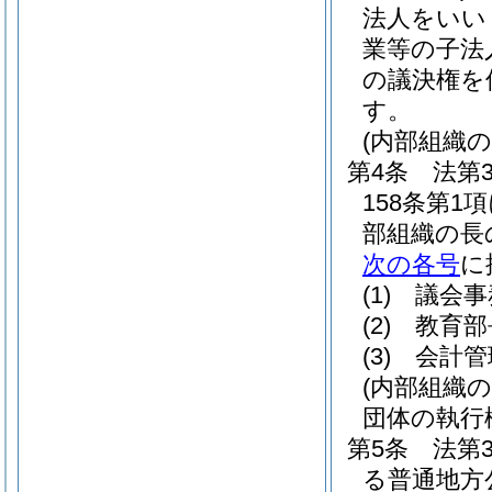
法人をいい
業等の子法
の議決権を
す。
(内部組織
第4条
法第
158条第
部組織の長
次の各号
に
(1)
議会事
(2)
教育部
(3)
会計管
(内部組織
団体の執行
第5条
法第
る普通地方