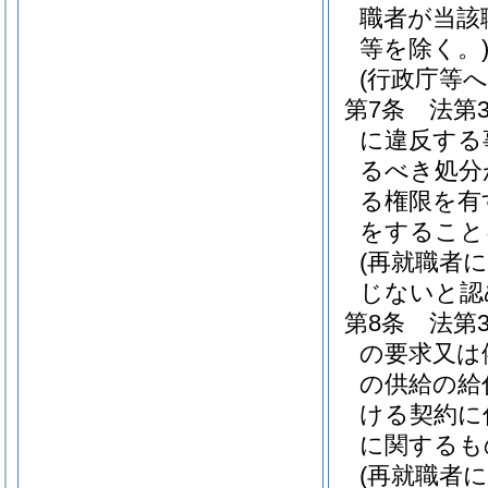
職者が当該
等を除く。
(行政庁等
第7条
法第
に違反する
るべき処分
る権限を有
をすること
(再就職者
じないと認
第8条
法第
の要求又は
の供給の給
ける契約に
に関するも
(再就職者