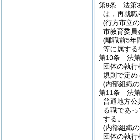
第9条
法第
は，再就職
(行方市立
市教育委員
(離職前5
等に属する
第10条
法第
団体の執行
規則で定め
(内部組織
第11条
法第
普通地方公
る職であっ
する。
(内部組織
団体の執行