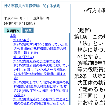
行方市職員の退職管理に関する規則
○行方市
平成29年3月30日 規則第10号
(令和4年4月1日施行)
(趣旨)
条項目次
沿革
第1条
この
本則
第1条
(趣旨)
「法」とい
第2条
(離職前5年間に在職していた地
方公共団体の執行機関の組織等の役
規定に基づ
職員に類する者)
のとする。
第3条
(子法人)
第4条
(内部組織の長に準ずる職)
(離職前5
第5条
(内部組織の長等の職に就いてい
等の役職員
た時に在職していた地方公共団体の
執行機関の組織等の役職員に類する
第2条
法第
者)
共団体の執
第6条
(在職していた地方公共団体の執
行機関の組織等の役職員に類する者)
で定めるも
第7条
(行政庁等への権利行使等に類す
以下同じ。)
る場合)
第8条
(再就職者による依頼等により公
における当
務の公正性の確保に支障が生じない