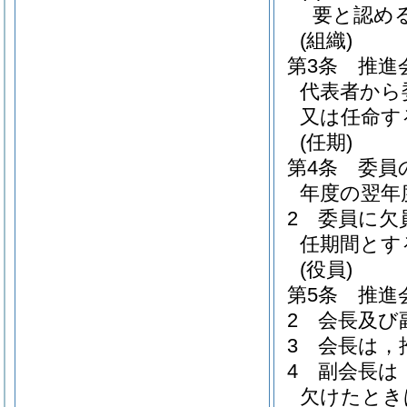
要と認め
(組織)
第3条
推進
代表者から
又は任命す
(任期)
第4条
委員
年度の翌年
2
委員に欠
任期間とす
(役員)
第5条
推進
2
会長及び
3
会長は，
4
副会長は
欠けたとき