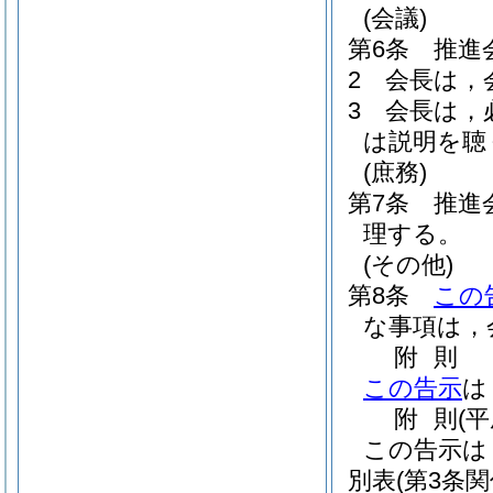
(会議)
第6条
推進
2
会長は，
3
会長は，
は説明を聴
(庶務)
第7条
推進
理する。
(その他)
第8条
この
な事項は，
附
則
この告示
は
附
則
(
この告示は
別表
(第3条関