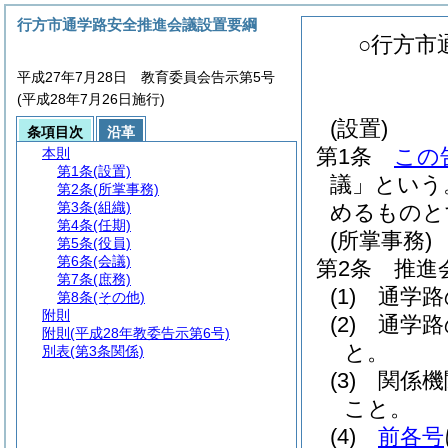
行方市通学路安全推進会議設置要綱
○行方市
平成27年7月28日 教育委員会告示第5号
(平成28年7月26日施行)
(設置)
条項目次
沿革
第1条
この
本則
第1条
(設置)
議」という
第2条
(所掌事務)
第3条
(組織)
めるものと
第4条
(任期)
(所掌事務)
第5条
(役員)
第6条
(会議)
第2条
推進
第7条
(庶務)
(1)
通学路
第8条
(その他)
附則
(2)
通学路
附則
(平成28年教委告示第6号)
と。
別表
(第3条関係)
(3)
関係機
こと。
(4)
前各号