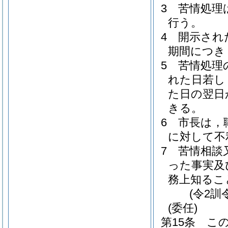
3
苦情処理
行う。
4
開示され
期間につき
5
苦情処理
れた日若し
た日の翌日
きる。
6
市長は，
に対して不
7
苦情相談
った事実及
務上知るこ
(令2訓
(委任)
第15条
こ