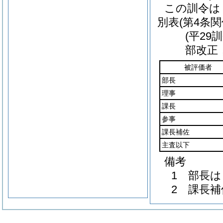
この訓令は
別表
(第4条関
(平29
部改正
被評価者
部長
理事
課長
参事
課長補佐
主査以下
備考
1 部長
2 課長