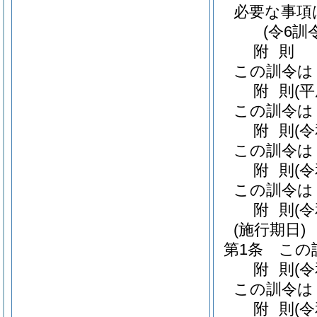
必要な事項
(令6訓
附
則
この訓令は
附
則
(
この訓令は
附
則
(
この訓令は
附
則
(
この訓令は
附
則
(
(施行期日)
第1条
この
附
則
(
この訓令は
附
則
(