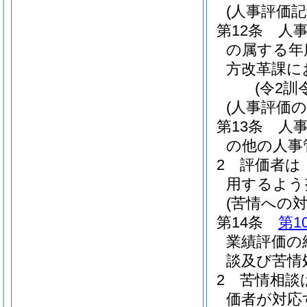
(人事評価記
第12条
人
の属する年
方改革課に
(令2訓
(人事評価の
第13条
人
の他の人事
2
評価者は
用するよう
(苦情への対
第14条
第1
業績評価の
談及び苦情
2
苦情相談
価者が対応