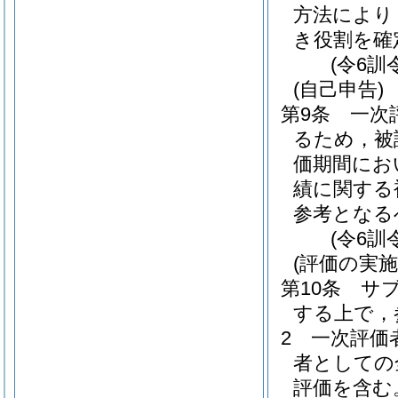
方法により
き役割を確
(令6訓
(自己申告)
第9条
一次
るため，被
価期間にお
績に関する
参考となる
(令6訓
(評価の実
第10条
サ
する上で，
2
一次評価
者としての
評価を含む