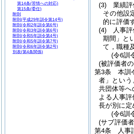
第14条
(苦情への対応)
(3)
業績評
第15条
(委任)
その他設
附則
附則
(平成29年訓令第14号)
的に評価
附則
(令和2年訓令第6号)
(4)
人事評
附則
(令和3年訓令第6号)
附則
(令和5年訓令第4号)
期間」とい
附則
(令和5年訓令第7号)
て，職種
附則
(令和6年訓令第2号)
別表
(第4条関係)
(令6訓
(被評価者の
第3条
本訓
者」という
共団体等へ
よる人事評
長が別に定
(令6訓
(サブ評価
第4条
人事