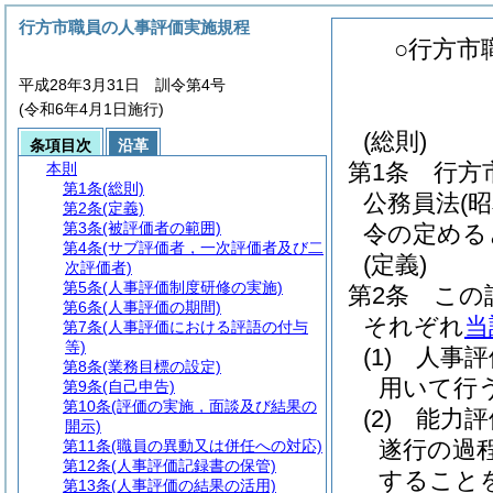
行方市職員の人事評価実施規程
○行方市
平成28年3月31日 訓令第4号
(令和6年4月1日施行)
(総則)
条項目次
沿革
第1条
行方
本則
第1条
(総則)
公務員法
(
第2条
(定義)
第3条
(被評価者の範囲)
令の定める
第4条
(サブ評価者，一次評価者及び二
(定義)
次評価者)
第5条
(人事評価制度研修の実施)
第2条
この
第6条
(人事評価の期間)
それぞれ
当
第7条
(人事評価における評語の付与
等)
(1)
人事評
第8条
(業務目標の設定)
用いて行
第9条
(自己申告)
第10条
(評価の実施，面談及び結果の
(2)
能力評
開示)
遂行の過
第11条
(職員の異動又は併任への対応)
第12条
(人事評価記録書の保管)
すること
第13条
(人事評価の結果の活用)