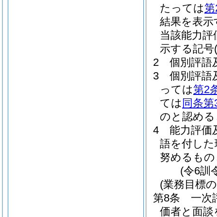
たっては
第
結果を表示
当該能力評
示する記号
2
個別評語
3
個別評語
っては
第2
ては
同条第
のと認める
4
能力評価
語を付した
努めるもの
(令6訓
(業務目標の
第8条
一次
価者と面談