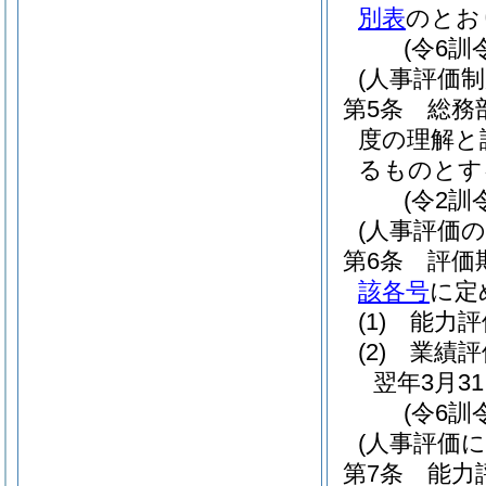
別表
のとお
(令6訓
(人事評価
第5条
総務
度の理解と
るものとす
(令2訓
(人事評価の
第6条
評価
該各号
に定
(1)
能力評
(2)
業績評
翌年3月3
(令6訓
(人事評価
第7条
能力