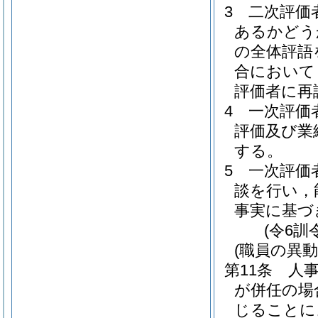
3
二次評価
あるかどう
の全体評語
合において
評価者に再
4
一次評価
評価及び業
する。
5
一次評価
談を行い，
事実に基づ
(令6訓
(職員の異
第11条
人
が併任の場
じることに