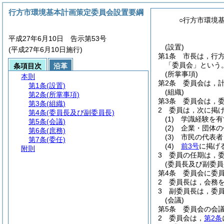
行方市環境基本計画策定委員会設置要綱
○行方市環境
平成27年6月10日 告示第53号
(設置)
(平成27年6月10日施行)
第1条
市長は，行
「委員会」という。
条項目次
沿革
(所掌事項)
本則
第2条
委員会は，
第1条
(設置)
(組織)
第2条
(所掌事項)
第3条
委員会は，委
第3条
(組織)
2
委員は，次に掲
第4条
(委員長及び副委員長)
(1)
学識経験を有
第5条
(会議)
(2)
企業・団体の
第6条
(庶務)
(3)
市民の代表者
第7条
(委任)
(4)
前3号
に掲げ
附則
3
委員の任期は，
(委員長及び副委員
第4条
委員会に委
2
委員長は，会務
3
副委員長は，委
(会議)
第5条
委員会の会
2
委員会は，
第2条