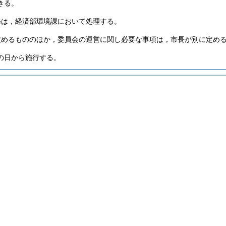
きる。
務は，経済部環境課において処理する。
定めるもののほか，委員会の運営に関し必要な事項は，市長が別に定め
の日から施行する。