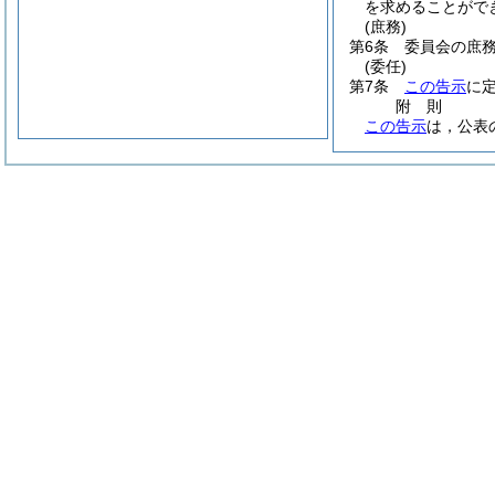
を求めることがで
(庶務)
第6条
委員会の庶
(委任)
第7条
この告示
に
附
則
この告示
は，公表