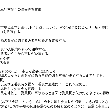
基本計画策定委員会設置要綱
方市環境基本計画
(以下「計画」という。)
を策定するに当たり，広く市民
)
を設置する。
計画の策定に関する必要事項を調査審議する。
員15人以内をもって組織する。
げる者のうちから市長が委嘱する。
する者
代表者
るもののほか，市長が必要と認める者
委嘱の日から計画策定に係る事案の調査審議が終了する日までとする。
長)
員長及び副委員長を置き，委員の互選によりこれを定める。
を総理し，委員会を代表する。
員長を補佐し，委員長に事故あるとき又は委員長が欠けたときはその職
議
(以下「会議」という。)
は，必要に応じ委員長が招集し，その議長とな
に掲げる所掌事項の調査審議のため必要と認めるときは，会議に委員以