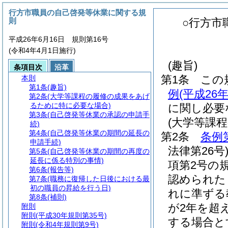
行方市職員の自己啓発等休業に関する規
則
○行方市
平成26年6月16日 規則第16号
(令和4年4月1日施行)
(趣旨)
条項目次
沿革
第1条
この
本則
第1条
(趣旨)
例
(平成2
第2条
(大学等課程の履修の成果をあげ
るために特に必要な場合)
に関し必要
第3条
(自己啓発等休業の承認の申請手
(大学等課
続)
第4条
(自己啓発等休業の期間の延長の
第2条
条例
申請手続)
法律第26号
第5条
(自己啓発等休業の期間の再度の
延長に係る特別の事情)
項第2号の
第6条
(報告等)
認められた
第7条
(職務に復帰した日後における最
初の職員の昇給を行う日)
れに準ずる
第8条
(補則)
が2年を超
附則
附則
(平成30年規則第35号)
する場合と
附則
(令和4年規則第9号)