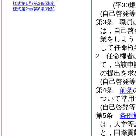
様式第1号
(第3条関係)
(平30
様式第2号
(第6条関係)
(自己啓発
第3条
職員
は，自己啓
業をしよう
して任命権
2
任命権者
て，当該申
の提出を求
(自己啓発
第4条
前条
ついて準用
(自己啓発
第5条
条例
は，大学等
と，国際貢