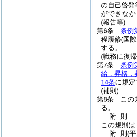
の自己啓発
ができなか
(報告等)
第6条
条例
程履修
(国
する。
(職務に復
第7条
条例
給，昇格，
14条
に規定
(補則)
第8条
この
る。
附
則
この規則は
附
則
(