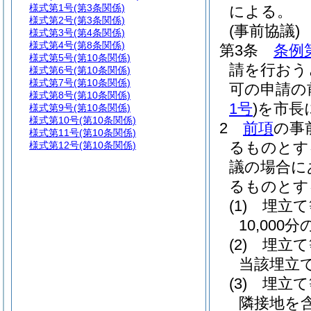
様式第1号
(第3条関係)
による。
様式第2号
(第3条関係)
(事前協議)
様式第3号
(第4条関係)
様式第4号
(第8条関係)
第3条
条例
様式第5号
(第10条関係)
請を行おう
様式第6号
(第10条関係)
様式第7号
(第10条関係)
可の申請の
様式第8号
(第10条関係)
1号
)
を市長
様式第9号
(第10条関係)
様式第10号
(第10条関係)
2
前項
の事
様式第11号
(第10条関係)
るものとす
様式第12号
(第10条関係)
議の場合に
るものとす
(1)
埋立て
10,000
(2)
埋立て
当該埋立
(3)
埋立て
隣接地を