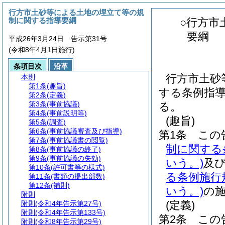
行方市土砂等による土地の埋立て等の規
制に関する指導要綱
○行方市
要綱
平成26年3月24日 告示第31号
(令和8年4月1日施行)
条項目次
沿革
行方市土砂
本則
第1条
(趣旨)
する条例指導
第2条
(定義)
第3条
(事前協議)
る。
第4条
(事前説明等)
(趣旨)
第5条
(調査)
第6条
(事前協議審査及び指導)
第1条
この
第7条
(事前協議書の閲覧)
制に関する
第8条
(事前協議の終了)
第9条
(事前協議の失効)
いう。)
及
第10条
(許可書等の様式)
る条例施行
第11条
(書類の提出部数)
第12条
(補則)
いう。)
の
附則
(定義)
附則
(令和4年告示第27号)
附則
(令和4年告示第133号)
第2条
この
附則
(令和8年告示第29号)