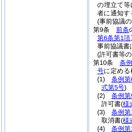
の埋立て等
者に通知す
(事前協議の
第9条
前条
第6条第1項
事前協議書
(許可書等の
第10条
条
号
に定める
(1)
条例第
式第5号
)
(2)
条例第
許可書
(
様
(3)
条例第
取消書
(
様
(4)
条例第