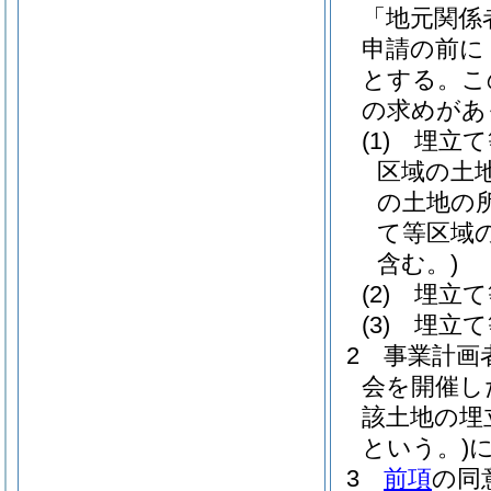
「地元関係
申請の前に
とする。
こ
の求めがあ
(1)
埋立て
区域の土
の土地の
て等区域
含む。)
(2)
埋立て
(3)
埋立て
2
事業計画
会を開催し
該土地の埋
という。)
3
前項
の同