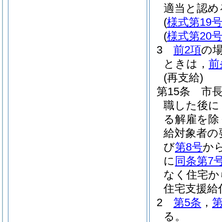
適当と認め
(
様式第19
(
様式第20
3
前2項
の
ときは，
前
(再支給)
第15条
市
職した後に
る解雇を除
給対象者の
び
第8号
か
に
同条第7
なく住宅か
住宅支援給
2
第5条
，
第
る。