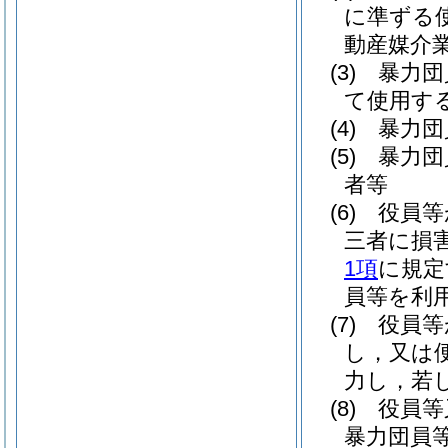
に準ずる
動産媒介
(3)
暴力団
て使用す
(4)
暴力団
(5)
暴力団
者等
(6)
役員等
三者に損
1項
に規定
員等を利
(7)
役員等
し，又は
力し，若
(8)
役員等
暴力団員