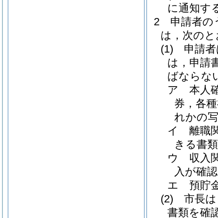
に通知す
2
申請者の
は，次のと
(1)
申請者
は，申請
ばならな
ア
本人
券，各種
れかの
イ
離職
きる書
ウ
収入
入が確認
エ
預貯
(2)
市長は
書類を確