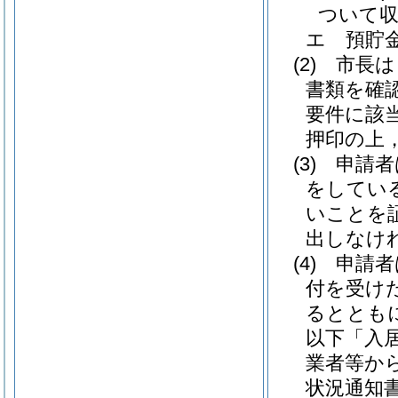
ついて
エ
預貯
(2)
市長は
書類を確
要件に該
押印の上
(3)
申請者
をしてい
いことを
出しなけ
(4)
申請者
付を受け
るととも
以下「入
業者等か
状況通知