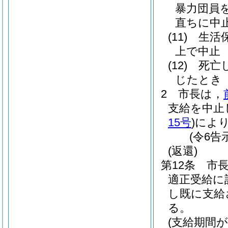
暴力団員
直ちに中
(11)
生活
上で中止
(12)
死亡
じたとき
2
市長は，
支給を中止
15号
)
によ
(令6告
(返還)
第12条
市
適正受給に
し既に支給
る。
(支給期間