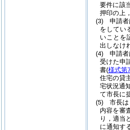
要件に該
押印の上
(3)
申請者
をしてい
いことを
出しなけ
(4)
申請者
受けた申
書
(
様式第
住宅の貸
宅状況通
て市長に
(5)
市長は
内容を審
り，適当
に通知す