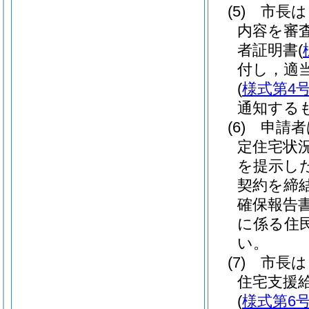
(5)
市長は
内容を審
者証明書
(
付し，適
(
様式第4
通知する
(6)
申請者
定住宅状
を提示し
契約を締
確保報告
に係る住
い。
(7)
市長は
住宅支援
(
様式第6