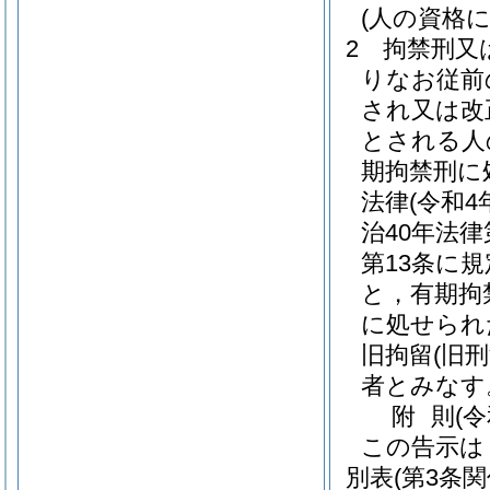
(人の資格
2
拘禁刑又
りなお従前
され又は改
とされる人
期拘禁刑に
法律
(令和4
治40年法
第13条に
と，有期拘
に処せられ
旧拘留
(旧
者とみなす
附
則
(
この告示は
別表
(第3条関