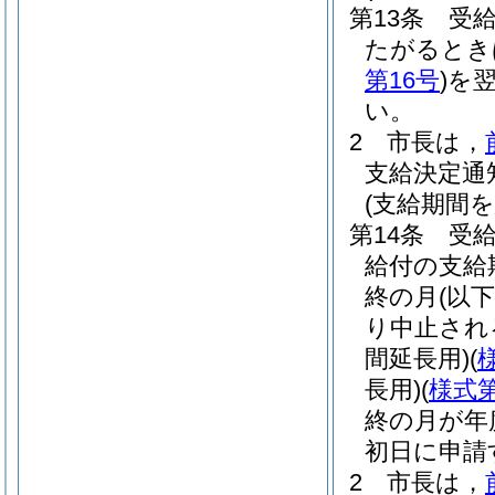
第13条
受
たがるとき
第16号
)
を
い。
2
市長は，
支給決定通
(支給期間
第14条
受
給付の支給
終の月
(以
り中止され
間延長用)
(
長用)
(
様式第
終の月が年
初日に申請
2
市長は，