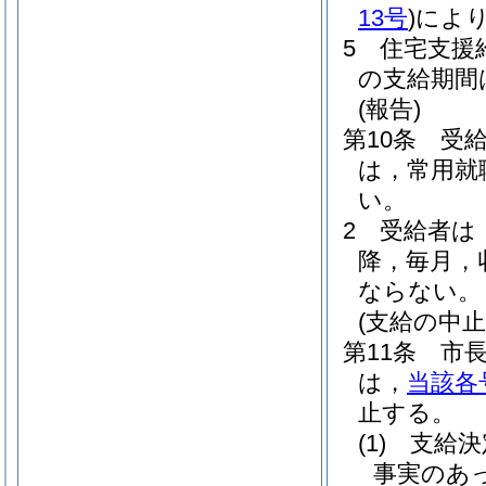
13号
)
によ
5
住宅支援
の支給期間
(報告)
第10条
受
は，常用就
い。
2
受給者は
降，毎月，
ならない。
(支給の中止
第11条
市
は，
当該各
止する。
(1)
支給決
事実のあ