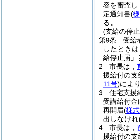
容を審査し
定通知書
(
様
る。
(支給の停止
第9条
受給
したときは
給停止届」
2
市長は，
援給付の支
11号
)
によ
3
住宅支援
受講給付金
再開届
(
様式
出しなけれ
4
市長は，
援給付の支