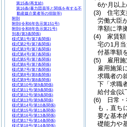
第15条
(再支給)
6か月以
第16条
(暴力団員等と関係を有する不
(3)
住宅支
動産媒介業者等の排除等)
附則
労働大臣
附則
(令和6年告示第151号)
準額に準
附則
(令和8年告示第21号)
別表
(第3条関係)
(4)
家賃
様式第1号
(第7条関係)
宅の1月
様式第2号
(第7条関係)
様式第3号
(第7条関係)
付基準額
様式第4号
(第7条関係)
(5)
雇用施
様式第5号
(第7条関係)
様式第6号
(第7条関係)
雇用施策
様式第7号
(第7条関係)
様式第8号
(第8条関係)
求職者の
様式第9号
(第8条関係)
下「求職
様式第10号
(第9条関係)
様式第11号
(第9条関係)
給付金
(
様式第12号
(第9条関係)
(6)
日常・
様式第13号
(第9条関係)
様式第14号
(第10条関係)
も，直ち
様式第15号
(第11条関係)
要な基本
様式第16号
(第13条関係)
様式第17号
(第14条関係)
礎能力や
様式第18号
(第14条関係)