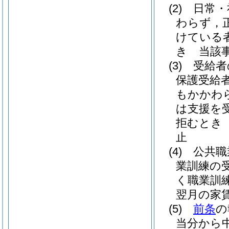
(2)
日常・
わらず，
けている
き 当該
(3)
受給者
保護受給
もかかわ
は支援を
拒むとき
止
(4)
公共職
業訓練の
く職業訓
翌月の家
(5)
前条
の
当分から