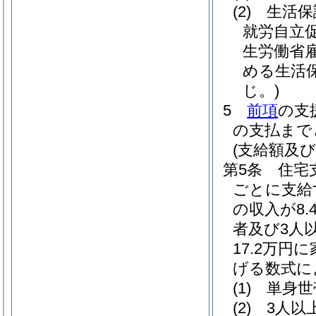
(2)
生活保
就労自立
生労働省
める生活
じ。)
5
前項
の支
の支払まで
(支給額及び
第5条
住宅
ごとに支給
の収入が8
者及び3人
17.2万
げる数式に
(1)
単身
(2)
3人