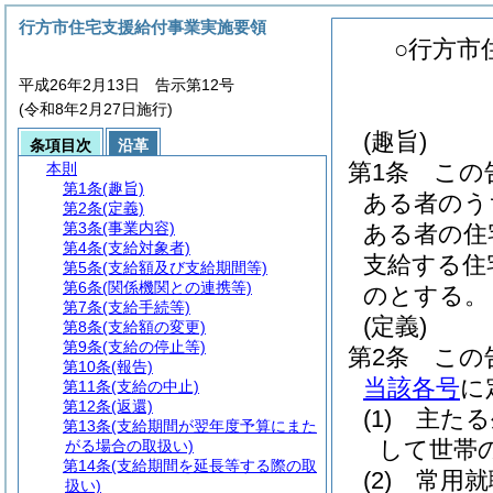
行方市住宅支援給付事業実施要領
○行方市
平成26年2月13日 告示第12号
(令和8年2月27日施行)
(趣旨)
条項目次
沿革
第1条
この
本則
第1条
(趣旨)
ある者のう
第2条
(定義)
第3条
(事業内容)
ある者の住
第4条
(支給対象者)
支給する住
第5条
(支給額及び支給期間等)
第6条
(関係機関との連携等)
のとする。
第7条
(支給手続等)
(定義)
第8条
(支給額の変更)
第9条
(支給の停止等)
第2条
この
第10条
(報告)
当該各号
に
第11条
(支給の中止)
第12条
(返還)
(1)
主たる
第13条
(支給期間が翌年度予算にまた
して世帯
がる場合の取扱い)
第14条
(支給期間を延長等する際の取
(2)
常用就
扱い)