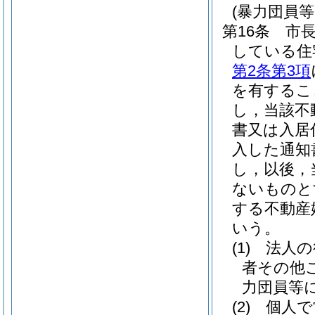
(暴力団員
第16条
市
している住
第2条第3項
を有するこ
し，当該不
書又は入居
入した通知
し，以後，
ないものと
する不動産
いう。
(1)
法人の
者その他
力団員等
(2)
個人で