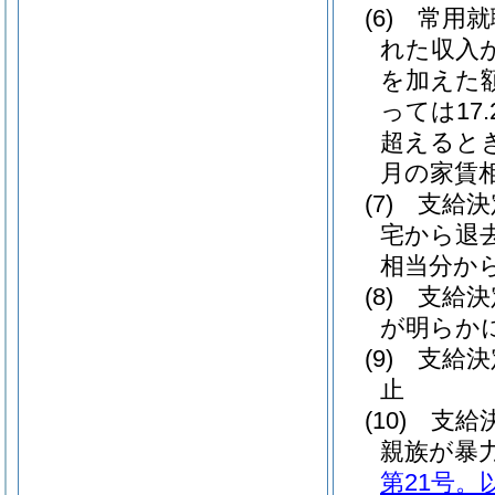
(6)
常用就
れた収入
を加えた額
っては17
超えると
月の家賃
(7)
支給決
宅から退
相当分か
(8)
支給決
が明らか
(9)
支給決
止
(10)
支給
親族が暴
第21号。