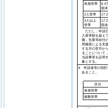
単身世帯
8.
額未
2人世帯
17
3人以上
17
世帯
額未
ただし，申請
入基準額を超え
職，失業等給付
用施策による支
する月の翌月か
ることについて
当該事実を証明
象とする。
6 申請者等の預貯
あること。
区分
単身世帯
複数世帯